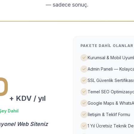
— sadece sonuç.
PAKETE DAHIL OLANLAR
Kurumsal & Mobil Uyuml
Admin Paneli — Kolayca
D
SSL Güvenlik Sertifikası
Temel SEO Optimizasyo
+ KDV / yıl
Google Maps & WhatsA
Şey Dahil
İletişim & Teklif Formu
syonel Web Siteniz
1 Yıl Ücretsiz Teknik D