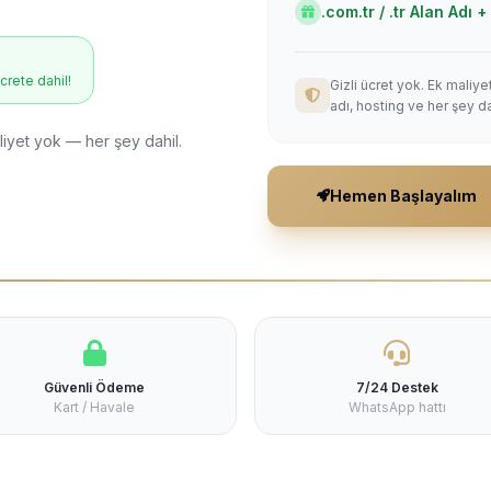
.com.tr / .tr Alan Adı
ücrete dahil!
Gizli ücret yok. Ek maliy
adı, hosting ve her şey da
liyet yok — her şey dahil.
Hemen Başlayalım
Güvenli Ödeme
7/24 Destek
Kart / Havale
WhatsApp hattı