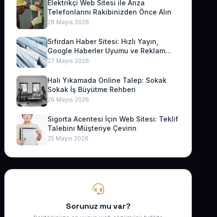
Elektrikçi Web Sitesi ile Arıza
Telefonlarını Rakibinizden Önce Alın
28 Mayıs 2026
Sıfırdan Haber Sitesi: Hızlı Yayın,
Google Haberler Uyumu ve Reklam
Geliri
27 Mayıs 2026
Halı Yıkamada Online Talep: Sokak
Sokak İş Büyütme Rehberi
26 Mayıs 2026
Sigorta Acentesi İçin Web Sitesi: Teklif
Talebini Müşteriye Çevirin
25 Mayıs 2026
Sorunuz mu var?