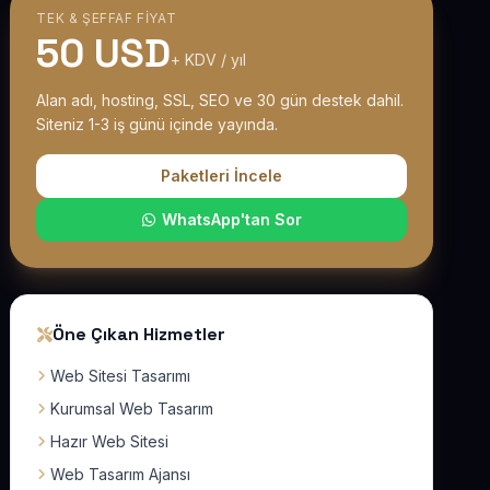
TEK & ŞEFFAF FIYAT
50 USD
+ KDV / yıl
Alan adı, hosting, SSL, SEO ve 30 gün destek dahil.
Siteniz 1-3 iş günü içinde yayında.
Paketleri İncele
WhatsApp'tan Sor
Öne Çıkan Hizmetler
Web Sitesi Tasarımı
Kurumsal Web Tasarım
Hazır Web Sitesi
Web Tasarım Ajansı