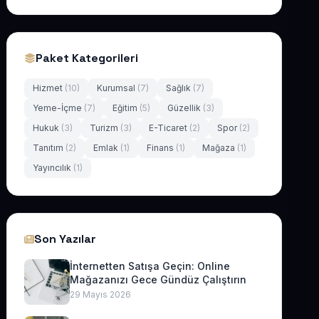
Paket Kategorileri
Hizmet
(10)
Kurumsal
(7)
Sağlık
(7)
Yeme-İçme
(7)
Eğitim
(5)
Güzellik
(3)
Hukuk
(3)
Turizm
(3)
E-Ticaret
(2)
Spor
(2)
Tanıtım
(2)
Emlak
(1)
Finans
(1)
Mağaza
(1)
Yayıncılık
(1)
Son Yazılar
İnternetten Satışa Geçin: Online
Mağazanızı Gece Gündüz Çalıştırın
29 Mayıs 2026