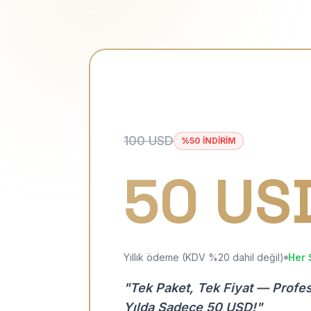
100 USD
%50 İNDİRİM
50 US
Yıllık ödeme (KDV %20 dahil değil)
Her 
"Tek Paket, Tek Fiyat — Profe
Yılda Sadece 50 USD!"