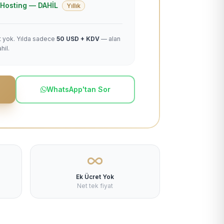
 + Hosting — DAHİL
Yıllık
et yok. Yılda sadece
50 USD + KDV
— alan
hil.
WhatsApp'tan Sor
Ek Ücret Yok
Net tek fiyat