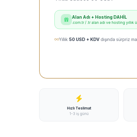
Alan Adı + Hosting DAHİL
.com.tr / .tr alan adı ve hosting yıllık 
Yıllık
50 USD + KDV
dışında sürpriz ma
Hızlı Teslimat
1-3 iş günü