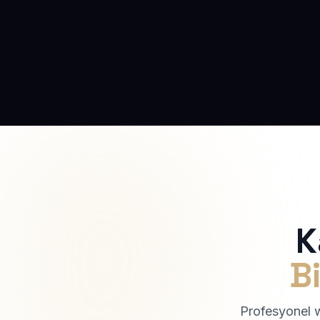
K
Bi
Profesyonel we