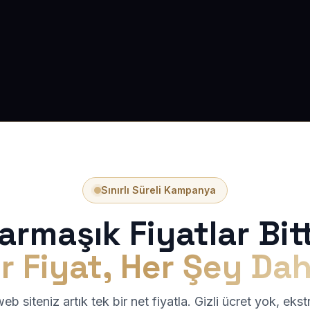
Sınırlı Süreli Kampanya
armaşık Fiyatlar Bitt
r Fiyat, Her Şey Dah
b siteniz artık tek bir net fiyatla. Gizli ücret yok, eks