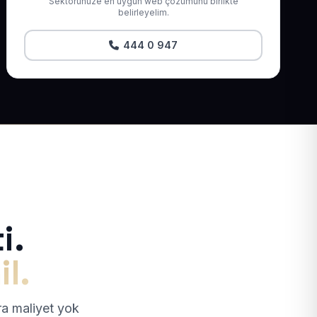
Sektörünüze en uygun web çözümünü birlikte
belirleyelim.
444 0 947
i.
il.
tra maliyet yok