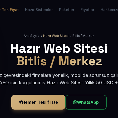
Tek Fiyat
Hazır Sistemler
Paketler
Fiyatlar
Hakkımız
Ana Sayfa
/
Hazır Web Sitesi
/
Bitlis / Merkez
Hazır Web Sitesi
Bitlis / Merkez
z çevresindeki firmalara yönelik, mobilde sorunsuz çal
EO için kurgulanmış Hazır Web Sitesi. Yıllık 50 USD 
Hemen Teklif İste
WhatsApp