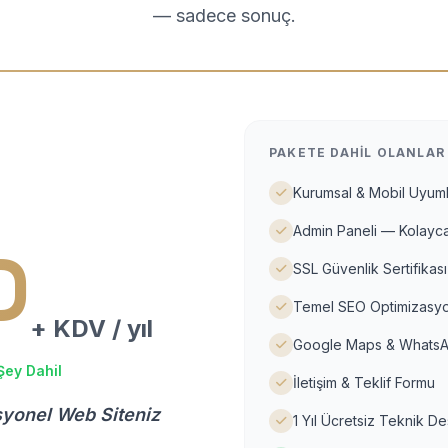
— sadece sonuç.
PAKETE DAHIL OLANLAR
Kurumsal & Mobil Uyuml
Admin Paneli — Kolayca
D
SSL Güvenlik Sertifikası
Temel SEO Optimizasyo
+ KDV / yıl
Google Maps & WhatsA
Şey Dahil
İletişim & Teklif Formu
syonel Web Siteniz
1 Yıl Ücretsiz Teknik D