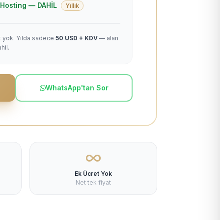
 + Hosting — DAHİL
Yıllık
et yok. Yılda sadece
50 USD + KDV
— alan
hil.
WhatsApp'tan Sor
Ek Ücret Yok
Net tek fiyat