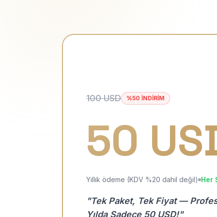
100 USD
%50 İNDİRİM
50 US
Yıllık ödeme (KDV %20 dahil değil)
Her 
"Tek Paket, Tek Fiyat — Profe
Yılda Sadece 50 USD!"