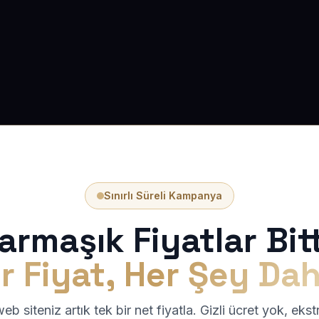
Sınırlı Süreli Kampanya
armaşık Fiyatlar Bitt
r Fiyat, Her Şey Dah
b siteniz artık tek bir net fiyatla. Gizli ücret yok, eks