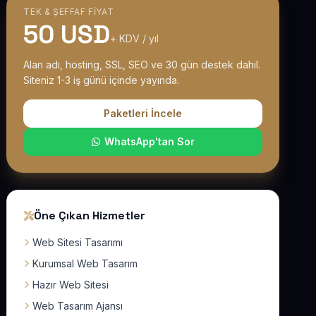
TEK & ŞEFFAF FIYAT
50 USD
+ KDV / yıl
Alan adı, hosting, SSL, SEO ve 30 gün destek dahil.
Siteniz 1-3 iş günü içinde yayında.
Paketleri İncele
WhatsApp'tan Sor
Öne Çıkan Hizmetler
Web Sitesi Tasarımı
Kurumsal Web Tasarım
Hazır Web Sitesi
Web Tasarım Ajansı