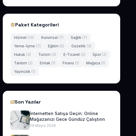
Paket Kategorileri
Hizmet
(10)
Kurumsal
(7)
Sağlık
(7)
Yeme-İçme
(7)
Eğitim
(5)
Güzellik
(3)
Hukuk
(3)
Turizm
(3)
E-Ticaret
(2)
Spor
(2)
Tanıtım
(2)
Emlak
(1)
Finans
(1)
Mağaza
(1)
Yayıncılık
(1)
Son Yazılar
İnternetten Satışa Geçin: Online
Mağazanızı Gece Gündüz Çalıştırın
29 Mayıs 2026