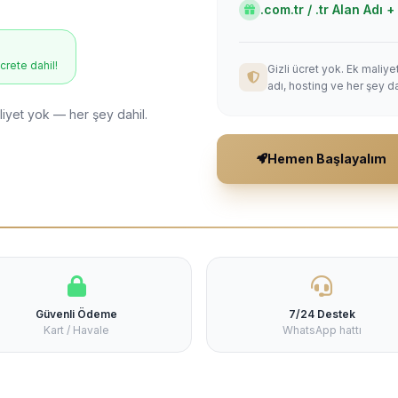
.com.tr / .tr Alan Adı
ücrete dahil!
Gizli ücret yok. Ek maliy
adı, hosting ve her şey da
liyet yok — her şey dahil.
Hemen Başlayalım
Güvenli Ödeme
7/24 Destek
Kart / Havale
WhatsApp hattı