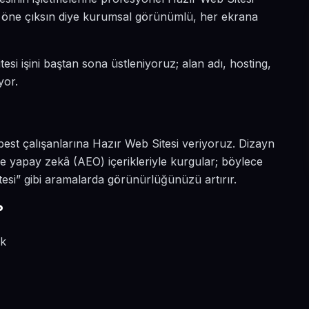
da öne çıksın diye kurumsal görünümlü, her ekrana
esi işini baştan sona üstleniyoruz; alan adı, hosting,
yor.
rbest çalışanlarına Hazır Web Sitesi veriyoruz. Dizayn
e yapay zekâ (AEO) içerikleriyle kurgular; böylece
esi” gibi aramalarda görünürlüğünüzü artırır.
?
ik