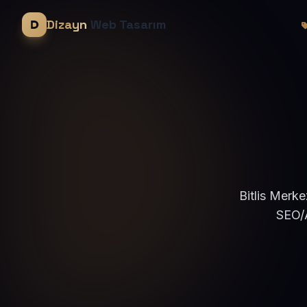
Dizayn
Web Tasarım
Bitlis Merke
SEO/A