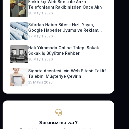
Elektrikçi Web Sitesi ile Arıza
Telefonlarını Rakibinizden Önce Alın
28 Mayıs 2026
Sıfırdan Haber Sitesi: Hızlı Yayın,
Google Haberler Uyumu ve Reklam
Geliri
27 Mayıs 2026
Halı Yıkamada Online Talep: Sokak
Sokak İş Büyütme Rehberi
26 Mayıs 2026
Sigorta Acentesi İçin Web Sitesi: Teklif
Talebini Müşteriye Çevirin
25 Mayıs 2026
Sorunuz mu var?