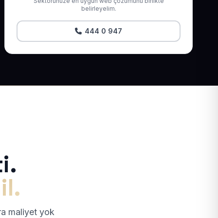
Sektörünüze en uygun web çözümünü birlikte
belirleyelim.
444 0 947
i.
il.
tra maliyet yok