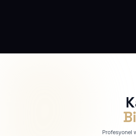
K
Bi
Profesyonel we