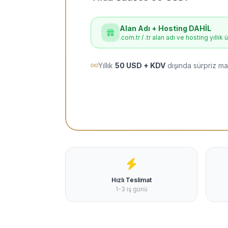
Alan Adı + Hosting DAHİL
.com.tr / .tr alan adı ve hosting yıllık 
Yıllık
50 USD + KDV
dışında sürpriz ma
Hızlı Teslimat
1-3 iş günü