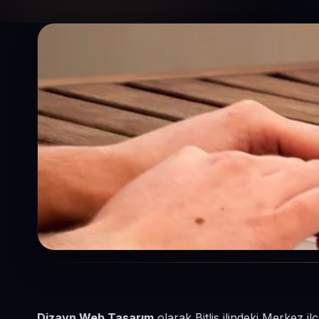
Dizayn Web Tasarım
olarak Bitlis ilindeki Merkez i