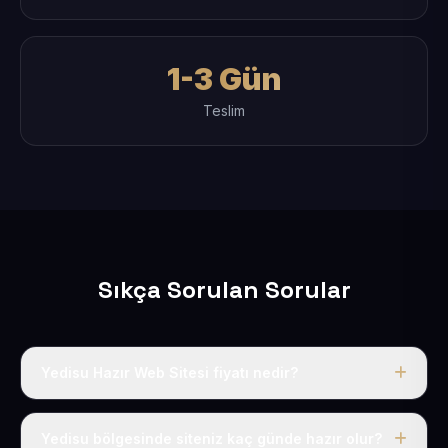
1-3 Gün
Teslim
Sıkça Sorulan Sorular
Yedisu Hazır Web Sitesi fiyatı nedir?
Tek fiyat uygulanır: yıllık 50 USD + KDV. Bu bedele alan
adı, hosting, SSL ve temel SEO da dahildir.
Yedisu bölgesinde siteniz kaç günde hazır olur?