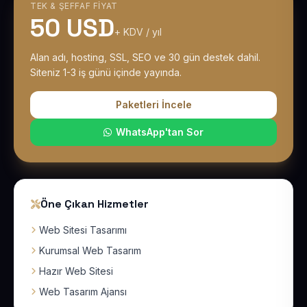
TEK & ŞEFFAF FIYAT
50 USD
+ KDV / yıl
Alan adı, hosting, SSL, SEO ve 30 gün destek dahil.
Siteniz 1-3 iş günü içinde yayında.
Paketleri İncele
WhatsApp'tan Sor
Öne Çıkan Hizmetler
Web Sitesi Tasarımı
Kurumsal Web Tasarım
Hazır Web Sitesi
Web Tasarım Ajansı