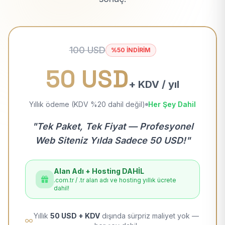
100 USD
%50 İNDİRİM
50 USD
+ KDV / yıl
Yıllık ödeme (KDV %20 dahil değil)
Her Şey Dahil
"Tek Paket, Tek Fiyat — Profesyonel
Web Siteniz Yılda Sadece 50 USD!"
Alan Adı + Hosting DAHİL
.com.tr / .tr alan adı ve hosting yıllık ücrete
dahil!
Yıllık
50 USD + KDV
dışında sürpriz maliyet yok —