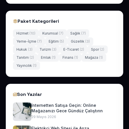
Paket Kategorileri
Hizmet
(10)
Kurumsal
(7)
Sağlık
(7)
Yeme-İçme
(7)
Eğitim
(5)
Güzellik
(3)
Hukuk
(3)
Turizm
(3)
E-Ticaret
(2)
Spor
(2)
Tanıtım
(2)
Emlak
(1)
Finans
(1)
Mağaza
(1)
Yayıncılık
(1)
Son Yazılar
İnternetten Satışa Geçin: Online
Mağazanızı Gece Gündüz Çalıştırın
29 Mayıs 2026
Elektrikçi Web Sitesi ile Arıza