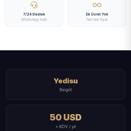
7/24 Destek
Ek Ücret Yok
WhatsApp hattı
Net tek fiyat
Yedisu
Bingöl
50 USD
+ KDV / yıl