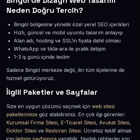
Bingöl’de Dizayn Web Tasarım
Neden Doğru Tercih?
Bingöl bölgesine yönelik özel yerel SEO içerikleri
Hızlı, güncel ve mobil uyumlu tasarım anlayışı
Alan adı, hosting ve SSL’in fiyata dahil olması
WhatsApp ve tıkla-ara ile pratik iletişim
1-3 iş günü içinde teslim
Sadece Bingöl merkeze değil, ilin tüm ilçelerine de
hizmet götürüyoruz.
İlgili Paketler ve Sayfalar
Size en uygun çözümü seçmek için
web sitesi
paketlerimize
göz atabilirsiniz. En çok ilgi görenler:
Kurumsal Firma Sitesi
,
E-Ticaret Sitesi
,
Avukat Sitesi
,
Doktor Sitesi
ve
Restoran Sitesi
. Ücretsiz teklif almak
için
iletişim sayfamıza
yazabilir, faydalı rehberler için