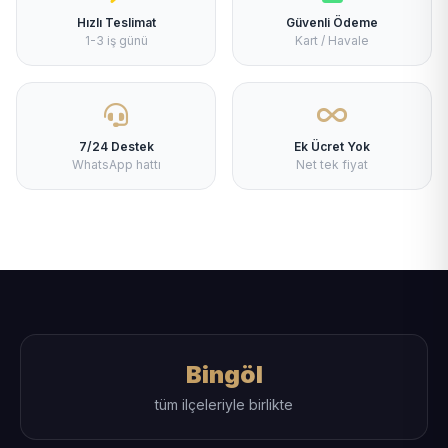
Hızlı Teslimat
Güvenli Ödeme
1-3 iş günü
Kart / Havale
7/24 Destek
Ek Ücret Yok
WhatsApp hattı
Net tek fiyat
Bingöl
tüm ilçeleriyle birlikte