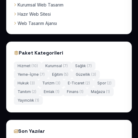
Kurumsal Web Tasarım
Hazır Web Sitesi
Web Tasarım Ajansı
Paket Kategorileri
Hizmet
(10)
Kurumsal
(7)
Sağlık
(7)
Yeme-İçme
(7)
Eğitim
(5)
Güzellik
(3)
Hukuk
(3)
Turizm
(3)
E-Ticaret
(2)
Spor
(2)
Tanıtım
(2)
Emlak
(1)
Finans
(1)
Mağaza
(1)
Yayıncılık
(1)
Son Yazılar