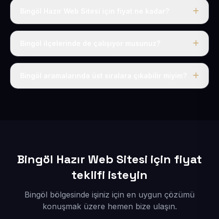
Bingöl Hazır Web Sitesi için fiyat ne kadar?
Bingöl dahil Türkiye’nin her yerinde geçerli yıllık tek
fiyatımız 50 USD + KDV’dir. Alan adı, hosting, SSL ve
Bingöl ilçelerinde de çalışıyor musunuz?
temel SEO bu fiyatın içindedir.
Elbette; Bingöl iline bağlı bütün ilçelere uzaktan ve
eksiksiz şekilde hizmet sunuyoruz.
Bingöl aramalarında üst sıralara çıkabilir miyim?
Sitenizi Bingöl odaklı yerel SEO ve AEO içerikleriyle
kuruyoruz; böylece bölgesel aramalarda daha kolay
bulunur hale gelirsiniz.
Bingöl Hazır Web Sitesi için fiyat
teklifi isteyin
Bingöl bölgesinde işiniz için en uygun çözümü
konuşmak üzere hemen bize ulaşın.