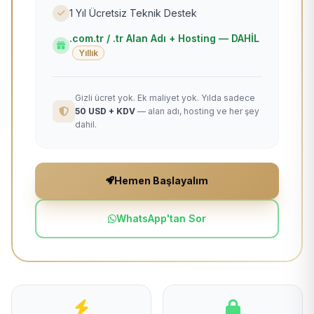
1 Yıl Ücretsiz Teknik Destek
.com.tr / .tr Alan Adı + Hosting — DAHİL
Yıllık
Gizli ücret yok. Ek maliyet yok. Yılda sadece
50 USD + KDV
— alan adı, hosting ve her şey
dahil.
Hemen Başlayalım
WhatsApp'tan Sor