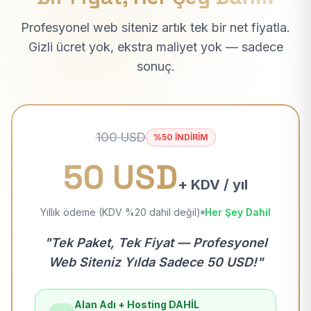
Profesyonel web siteniz artık tek bir net fiyatla.
Gizli ücret yok, ekstra maliyet yok — sadece
sonuç.
100 USD
%50 İNDİRİM
50 USD
+ KDV / yıl
Yıllık ödeme (KDV %20 dahil değil)
Her Şey Dahil
"Tek Paket, Tek Fiyat — Profesyonel
Web Siteniz Yılda Sadece 50 USD!"
Alan Adı + Hosting DAHİL