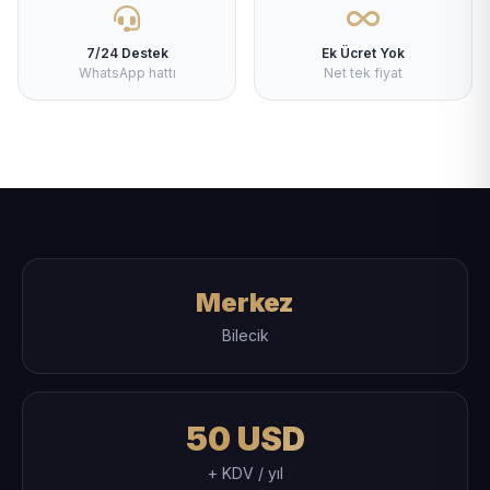
7/24 Destek
Ek Ücret Yok
WhatsApp hattı
Net tek fiyat
Merkez
Bilecik
50 USD
+ KDV / yıl