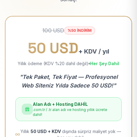
100 USD
%50 İNDİRİM
50 USD
+ KDV / yıl
Yıllık ödeme (KDV %20 dahil değil)
Her Şey Dahil
"Tek Paket, Tek Fiyat — Profesyonel
Web Siteniz Yılda Sadece 50 USD!"
Alan Adı + Hosting DAHİL
.com.tr / .tr alan adı ve hosting yıllık ücrete
dahil!
Yıllık
50 USD + KDV
dışında sürpriz maliyet yok —