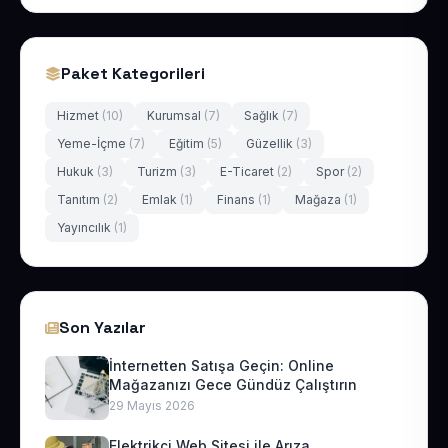
Paket Kategorileri
Hizmet
(10)
Kurumsal
(7)
Sağlık
(7)
Yeme-İçme
(7)
Eğitim
(5)
Güzellik
(3)
Hukuk
(3)
Turizm
(3)
E-Ticaret
(2)
Spor
(2)
Tanıtım
(2)
Emlak
(1)
Finans
(1)
Mağaza
(1)
Yayıncılık
(1)
Son Yazılar
İnternetten Satışa Geçin: Online
Mağazanızı Gece Gündüz Çalıştırın
29 Mayıs 2026
Elektrikçi Web Sitesi ile Arıza