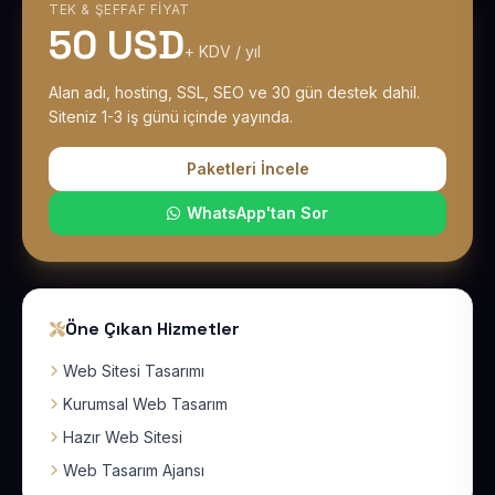
TEK & ŞEFFAF FIYAT
50 USD
+ KDV / yıl
Alan adı, hosting, SSL, SEO ve 30 gün destek dahil.
Siteniz 1-3 iş günü içinde yayında.
Paketleri İncele
WhatsApp'tan Sor
Öne Çıkan Hizmetler
Web Sitesi Tasarımı
Kurumsal Web Tasarım
Hazır Web Sitesi
Web Tasarım Ajansı