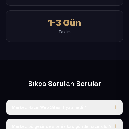
1-3 Gün
Teslim
Sıkça Sorulan Sorular
Merkez Hazır Web Sitesi fiyatı nedir?
Tek fiyat uygulanır: yıllık 50 USD + KDV. Bu bedele alan
adı, hosting, SSL ve temel SEO da dahildir.
Merkez bölgesinde siteniz kaç günde hazır olur?