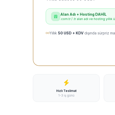
Alan Adı + Hosting DAHİL
.com.tr / .tr alan adı ve hosting yıllık 
Yıllık
50 USD + KDV
dışında sürpriz ma
Hızlı Teslimat
1-3 iş günü