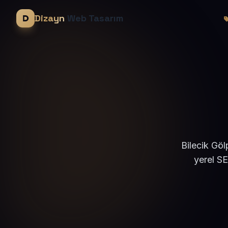
Dizayn
Web Tasarım
Bilecik Göl
yerel S