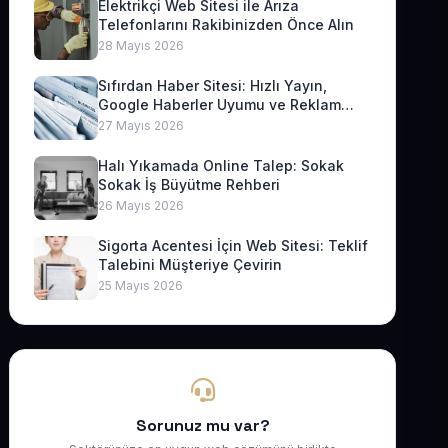
Elektrikçi Web Sitesi ile Arıza
Telefonlarını Rakibinizden Önce Alın
28 Mayıs 2026
Sıfırdan Haber Sitesi: Hızlı Yayın,
Google Haberler Uyumu ve Reklam
Geliri
27 Mayıs 2026
Halı Yıkamada Online Talep: Sokak
Sokak İş Büyütme Rehberi
26 Mayıs 2026
Sigorta Acentesi İçin Web Sitesi: Teklif
Talebini Müşteriye Çevirin
25 Mayıs 2026
Sorunuz mu var?