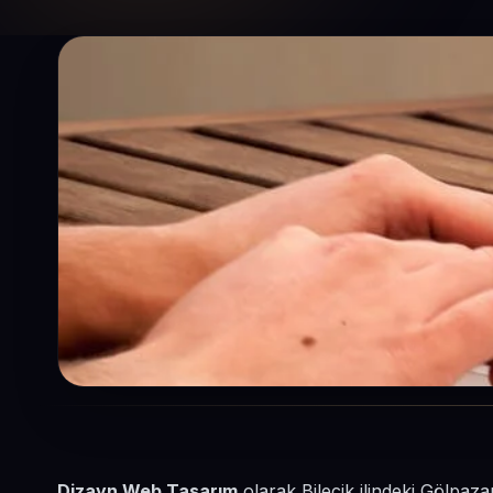
Dizayn Web Tasarım
olarak Bilecik ilindeki Gölpaza