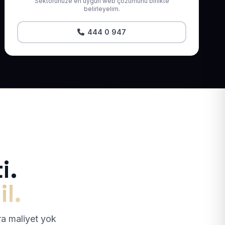
Sektörünüze en uygun web çözümünü birlikte
belirleyelim.
444 0 947
i.
il.
tra maliyet yok