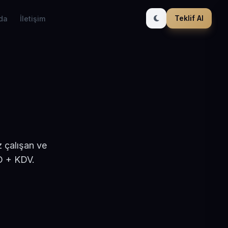
Teklif Al
da
İletişim
z çalışan ve
D + KDV.