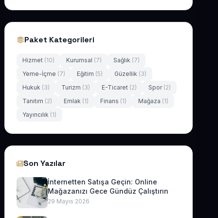
Paket Kategorileri
Hizmet
(10)
Kurumsal
(7)
Sağlık
(7)
Yeme-İçme
(7)
Eğitim
(5)
Güzellik
(3)
Hukuk
(3)
Turizm
(3)
E-Ticaret
(2)
Spor
(2)
Tanıtım
(2)
Emlak
(1)
Finans
(1)
Mağaza
(1)
Yayıncılık
(1)
Son Yazılar
İnternetten Satışa Geçin: Online
Mağazanızı Gece Gündüz Çalıştırın
29 Mayıs 2026