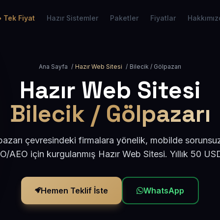
Tek Fiyat
Hazır Sistemler
Paketler
Fiyatlar
Hakkımız
Ana Sayfa
/
Hazır Web Sitesi
/
Bilecik / Gölpazarı
Hazır Web Sitesi
Bilecik / Gölpazarı
pazarı çevresindeki firmalara yönelik, mobilde sorunsu
EO/AEO için kurgulanmış Hazır Web Sitesi. Yıllık 50 US
Hemen Teklif İste
WhatsApp