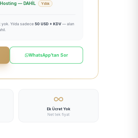
 + Hosting — DAHİL
Yıllık
et yok. Yılda sadece
50 USD + KDV
— alan
hil.
WhatsApp'tan Sor
Ek Ücret Yok
Net tek fiyat