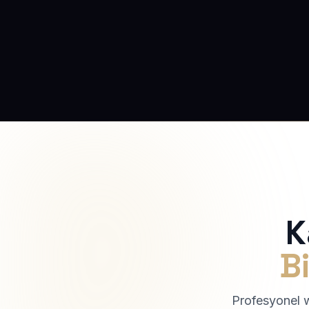
K
Bi
Profesyonel we