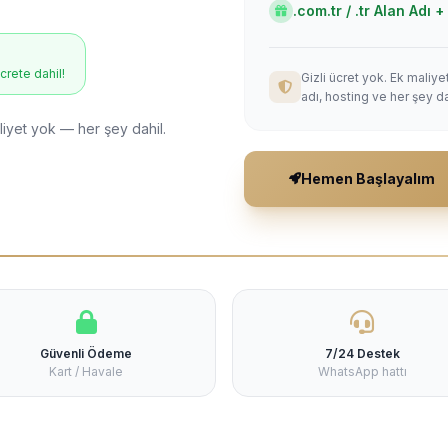
.com.tr / .tr Alan Adı
ücrete dahil!
Gizli ücret yok. Ek maliy
adı, hosting ve her şey da
liyet yok — her şey dahil.
Hemen Başlayalım
Güvenli Ödeme
7/24 Destek
Kart / Havale
WhatsApp hattı