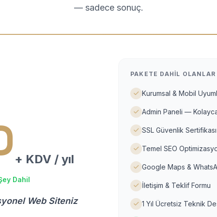
— sadece sonuç.
PAKETE DAHIL OLANLAR
Kurumsal & Mobil Uyuml
Admin Paneli — Kolayca
D
SSL Güvenlik Sertifikası
Temel SEO Optimizasyo
+ KDV / yıl
Google Maps & WhatsA
Şey Dahil
İletişim & Teklif Formu
syonel Web Siteniz
1 Yıl Ücretsiz Teknik D