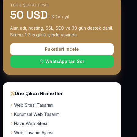
TEK & ŞEFFAF FIYAT
50 USD
+ KDV / yıl
Alan adı, hosting, SSL, SEO ve 30 gün destek dahil.
Siteniz 1-3 iş günü içinde yayında.
Paketleri İncele
WhatsApp'tan Sor
Öne Çıkan Hizmetler
Web Sitesi Tasarımı
Kurumsal Web Tasarım
Hazır Web Sitesi
Web Tasarım Ajansı