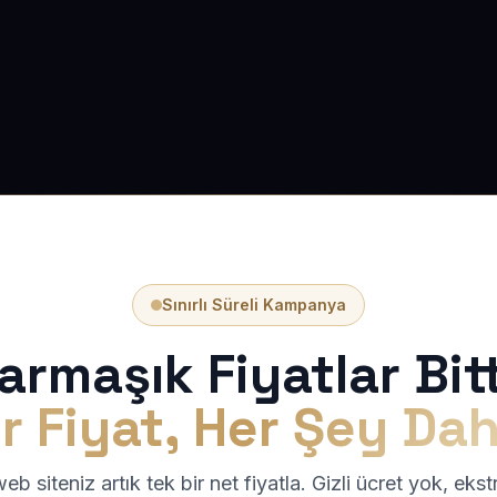
Sınırlı Süreli Kampanya
armaşık Fiyatlar Bitt
r Fiyat, Her Şey Dah
b siteniz artık tek bir net fiyatla. Gizli ücret yok, eks