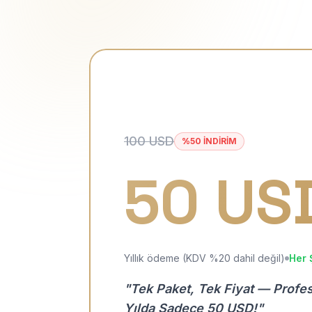
100 USD
%50 İNDİRİM
50 US
Yıllık ödeme (KDV %20 dahil değil)
Her 
"Tek Paket, Tek Fiyat — Profe
Yılda Sadece 50 USD!"