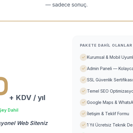
— sadece sonuç.
PAKETE DAHIL OLANLAR
Kurumsal & Mobil Uyuml
Admin Paneli — Kolayca
D
SSL Güvenlik Sertifikası
Temel SEO Optimizasyo
+ KDV / yıl
Google Maps & WhatsA
Şey Dahil
İletişim & Teklif Formu
syonel Web Siteniz
1 Yıl Ücretsiz Teknik D