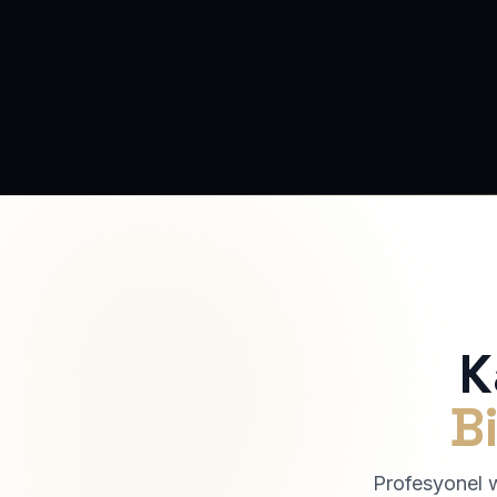
K
Bi
Profesyonel we