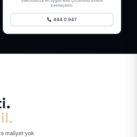
Sektörünüze en uygun web çözümünü birlikte
belirleyelim.
444 0 947
i.
il.
tra maliyet yok