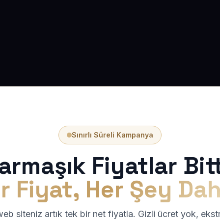
Sınırlı Süreli Kampanya
armaşık Fiyatlar Bitt
r Fiyat, Her Şey Dah
b siteniz artık tek bir net fiyatla. Gizli ücret yok, eks