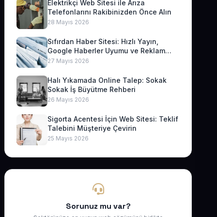
Elektrikçi Web Sitesi ile Arıza
Telefonlarını Rakibinizden Önce Alın
28 Mayıs 2026
Sıfırdan Haber Sitesi: Hızlı Yayın,
Google Haberler Uyumu ve Reklam
Geliri
27 Mayıs 2026
Halı Yıkamada Online Talep: Sokak
Sokak İş Büyütme Rehberi
26 Mayıs 2026
Sigorta Acentesi İçin Web Sitesi: Teklif
Talebini Müşteriye Çevirin
25 Mayıs 2026
Sorunuz mu var?