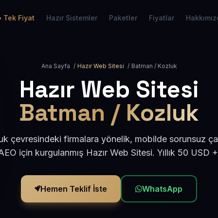
Tek Fiyat
Hazır Sistemler
Paketler
Fiyatlar
Hakkımız
Ana Sayfa
/
Hazır Web Sitesi
/
Batman / Kozluk
Hazır Web Sitesi
Batman / Kozluk
k çevresindeki firmalara yönelik, mobilde sorunsuz çal
EO için kurgulanmış Hazır Web Sitesi. Yıllık 50 USD 
Hemen Teklif İste
WhatsApp