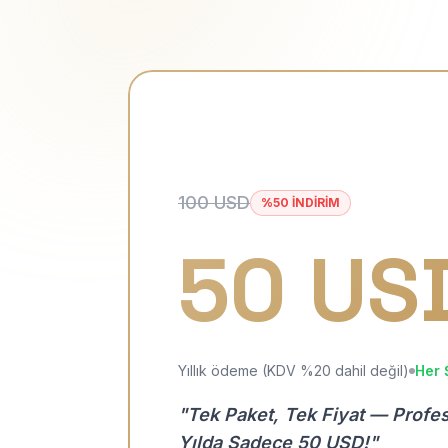
100 USD
%50 İNDİRİM
50 US
Yıllık ödeme (KDV %20 dahil değil)
Her 
"Tek Paket, Tek Fiyat — Profe
Yılda Sadece 50 USD!"