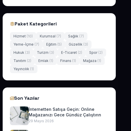
Paket Kategorileri
Hizmet
(10)
Kurumsal
(7)
Sağlık
(7)
Yeme-İçme
(7)
Eğitim
(5)
Güzellik
(3)
Hukuk
(3)
Turizm
(3)
E-Ticaret
(2)
Spor
(2)
Tanıtım
(2)
Emlak
(1)
Finans
(1)
Mağaza
(1)
Yayıncılık
(1)
Son Yazılar
İnternetten Satışa Geçin: Online
Mağazanızı Gece Gündüz Çalıştırın
29 Mayıs 2026