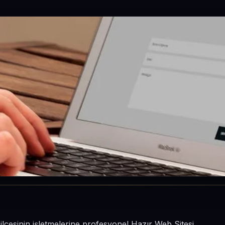
ilçesinin işletmelerine profesyonel Hazır Web Sitesi