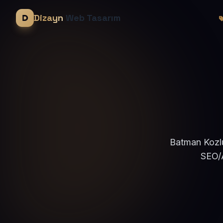
Dizayn
Web Tasarım
Batman Kozlu
SEO/A