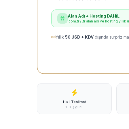
Alan Adı + Hosting DAHİL
.com.tr / .tr alan adı ve hosting yıllık 
Yıllık
50 USD + KDV
dışında sürpriz ma
Hızlı Teslimat
1-3 iş günü