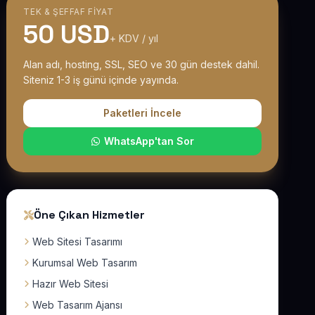
TEK & ŞEFFAF FIYAT
50 USD
+ KDV / yıl
Alan adı, hosting, SSL, SEO ve 30 gün destek dahil.
Siteniz 1-3 iş günü içinde yayında.
Paketleri İncele
WhatsApp'tan Sor
Öne Çıkan Hizmetler
Web Sitesi Tasarımı
Kurumsal Web Tasarım
Hazır Web Sitesi
Web Tasarım Ajansı