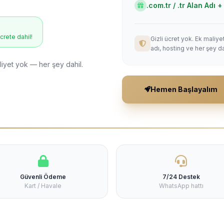
.com.tr / .tr Alan Adı
ücrete dahil!
Gizli ücret yok. Ek maliy
adı, hosting ve her şey da
liyet yok — her şey dahil.
Hemen Başlayalım
Güvenli Ödeme
7/24 Destek
Kart / Havale
WhatsApp hattı