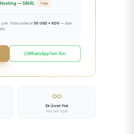
 + Hosting — DAHİL
Yıllık
et yok. Yılda sadece
50 USD + KDV
— alan
hil.
WhatsApp'tan Sor
Ek Ücret Yok
Net tek fiyat