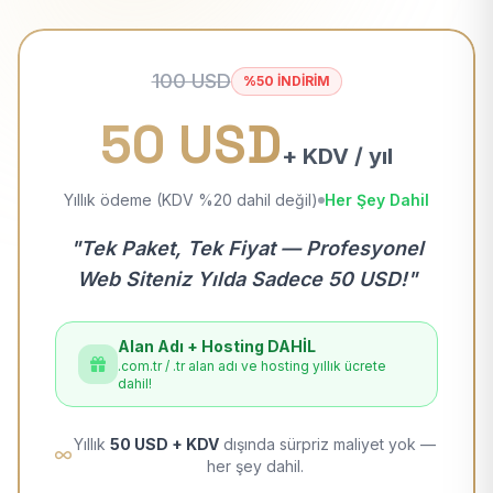
100 USD
%50 İNDİRİM
50 USD
+ KDV / yıl
Yıllık ödeme (KDV %20 dahil değil)
Her Şey Dahil
"Tek Paket, Tek Fiyat — Profesyonel
Web Siteniz Yılda Sadece 50 USD!"
Alan Adı + Hosting DAHİL
.com.tr / .tr alan adı ve hosting yıllık ücrete
dahil!
Yıllık
50 USD + KDV
dışında sürpriz maliyet yok —
her şey dahil.