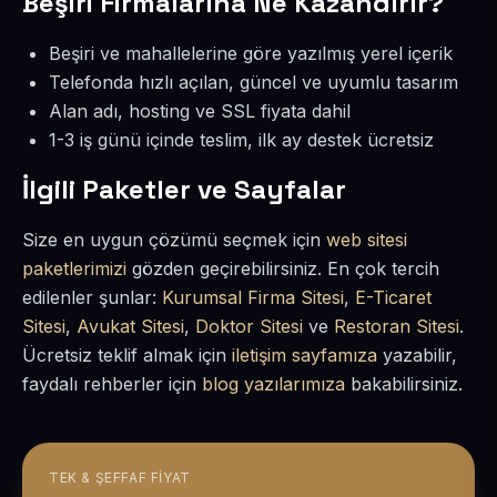
Beşiri Firmalarına Ne Kazandırır?
Beşiri ve mahallelerine göre yazılmış yerel içerik
Telefonda hızlı açılan, güncel ve uyumlu tasarım
Alan adı, hosting ve SSL fiyata dahil
1-3 iş günü içinde teslim, ilk ay destek ücretsiz
İlgili Paketler ve Sayfalar
Size en uygun çözümü seçmek için
web sitesi
paketlerimizi
gözden geçirebilirsiniz. En çok tercih
edilenler şunlar:
Kurumsal Firma Sitesi
,
E-Ticaret
Sitesi
,
Avukat Sitesi
,
Doktor Sitesi
ve
Restoran Sitesi
.
Ücretsiz teklif almak için
iletişim sayfamıza
yazabilir,
faydalı rehberler için
blog yazılarımıza
bakabilirsiniz.
TEK & ŞEFFAF FIYAT