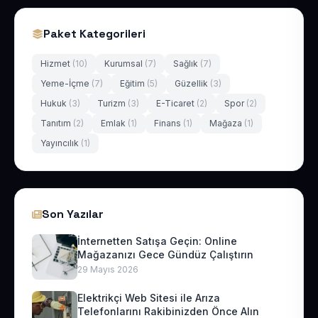
Paket Kategorileri
Hizmet
(10)
Kurumsal
(7)
Sağlık
(7)
Yeme-İçme
(7)
Eğitim
(5)
Güzellik
(3)
Hukuk
(3)
Turizm
(3)
E-Ticaret
(2)
Spor
(2)
Tanıtım
(2)
Emlak
(1)
Finans
(1)
Mağaza
(1)
Yayıncılık
(1)
Son Yazılar
İnternetten Satışa Geçin: Online
Mağazanızı Gece Gündüz Çalıştırın
29 Mayıs 2026
Elektrikçi Web Sitesi ile Arıza
Telefonlarını Rakibinizden Önce Alın