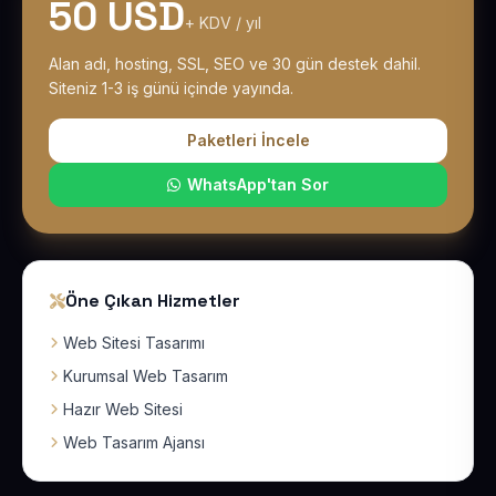
50 USD
+ KDV / yıl
Alan adı, hosting, SSL, SEO ve 30 gün destek dahil.
Siteniz 1-3 iş günü içinde yayında.
Paketleri İncele
WhatsApp'tan Sor
Öne Çıkan Hizmetler
Web Sitesi Tasarımı
Kurumsal Web Tasarım
Hazır Web Sitesi
Web Tasarım Ajansı