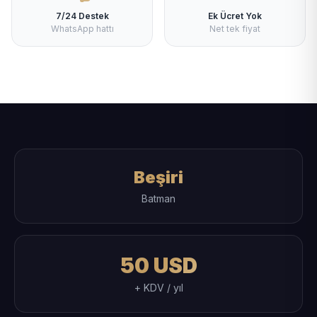
7/24 Destek
Ek Ücret Yok
WhatsApp hattı
Net tek fiyat
Beşiri
Batman
50 USD
+ KDV / yıl