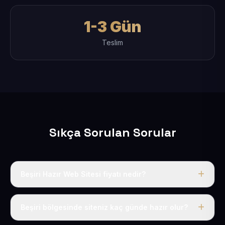
1-3 Gün
Teslim
Sıkça Sorulan Sorular
Beşiri Hazır Web Sitesi fiyatı nedir?
Tek fiyat uygulanır: yıllık 50 USD + KDV. Bu bedele alan
adı, hosting, SSL ve temel SEO da dahildir.
Beşiri bölgesinde siteniz kaç günde hazır olur?