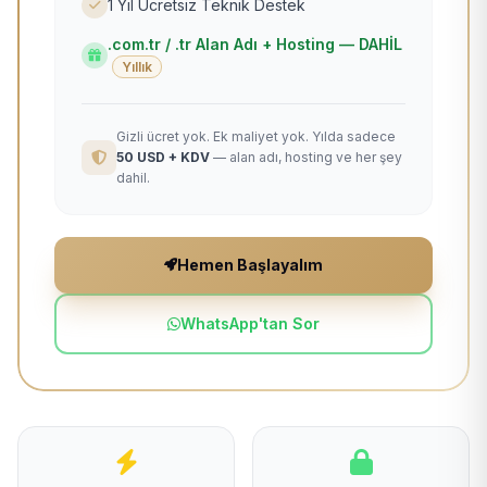
1 Yıl Ücretsiz Teknik Destek
.com.tr / .tr Alan Adı + Hosting — DAHİL
Yıllık
Gizli ücret yok. Ek maliyet yok. Yılda sadece
50 USD + KDV
— alan adı, hosting ve her şey
dahil.
Hemen Başlayalım
WhatsApp'tan Sor