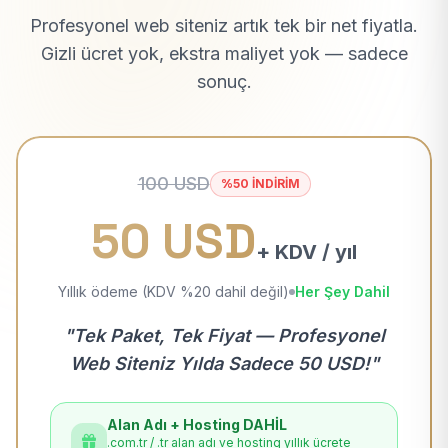
Profesyonel web siteniz artık tek bir net fiyatla.
Gizli ücret yok, ekstra maliyet yok — sadece
sonuç.
100 USD
%50 İNDİRİM
50 USD
+ KDV / yıl
Yıllık ödeme (KDV %20 dahil değil)
Her Şey Dahil
"Tek Paket, Tek Fiyat — Profesyonel
Web Siteniz Yılda Sadece 50 USD!"
Alan Adı + Hosting DAHİL
.com.tr / .tr alan adı ve hosting yıllık ücrete