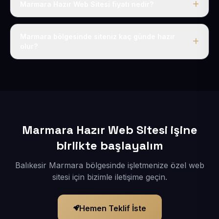
Marmara Hazır Web Sitesi fiyatı nedir?
Tek fiyat uygulanır: yıllık 50 USD + KDV. Bu bedele alan
adı, hosting, SSL ve temel SEO da dahildir.
Marmara bölgesinde siteniz kaç günde hazır
olur?
İçerikleriniz elimize geçtikten sonra siteniz 1-3 iş günü
içerisinde yayına alınır.
Marmara Hazır Web Sitesi işine
birlikte başlayalım
Balıkesir Marmara bölgesinde işletmenize özel web
sitesi için bizimle iletişime geçin.
Hemen Teklif İste