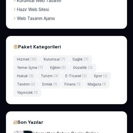
Kurumsal Web Tasarım
Hazır Web Sitesi
Web Tasarım Ajansı
Paket Kategorileri
Hizmet
(10)
Kurumsal
(7)
Sağlık
(7)
Yeme-İçme
(7)
Eğitim
(5)
Güzellik
(3)
Hukuk
(3)
Turizm
(3)
E-Ticaret
(2)
Spor
(2)
Tanıtım
(2)
Emlak
(1)
Finans
(1)
Mağaza
(1)
Yayıncılık
(1)
Son Yazılar