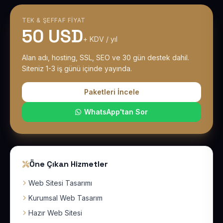
TEK & ŞEFFAF FIYAT
50 USD
+ KDV / yıl
Alan adı, hosting, SSL, SEO ve 30 gün destek dahil.
Siteniz 1-3 iş günü içinde yayında.
Paketleri İncele
WhatsApp'tan Sor
Öne Çıkan Hizmetler
Web Sitesi Tasarımı
Kurumsal Web Tasarım
Hazır Web Sitesi