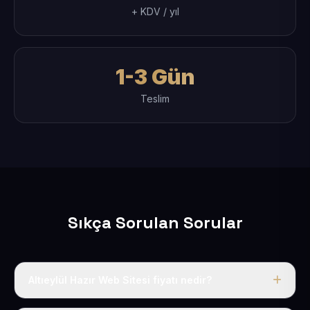
+ KDV / yıl
1-3 Gün
Teslim
Sıkça Sorulan Sorular
Altıeylül Hazır Web Sitesi fiyatı nedir?
Tek fiyat uygulanır: yıllık 50 USD + KDV. Bu bedele alan