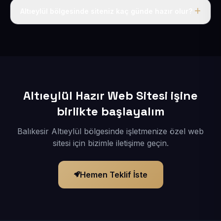
adı, hosting, SSL ve temel SEO da dahildir.
Altıeylül bölgesinde siteniz kaç günde hazır olur?
İçerikleriniz elimize geçtikten sonra siteniz 1-3 iş günü
içerisinde yayına alınır.
Altıeylül Hazır Web Sitesi işine
birlikte başlayalım
Balıkesir Altıeylül bölgesinde işletmenize özel web
sitesi için bizimle iletişime geçin.
Hemen Teklif İste