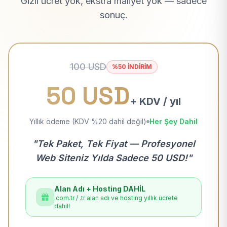
Gizli ücret yok, ekstra maliyet yok — sadece
sonuç.
100 USD
%50 İNDİRİM
50 USD
+ KDV / yıl
Yıllık ödeme (KDV %20 dahil değil)
Her Şey Dahil
"Tek Paket, Tek Fiyat — Profesyonel
Web Siteniz Yılda Sadece 50 USD!"
Alan Adı + Hosting DAHİL
.com.tr / .tr alan adı ve hosting yıllık ücrete
dahil!