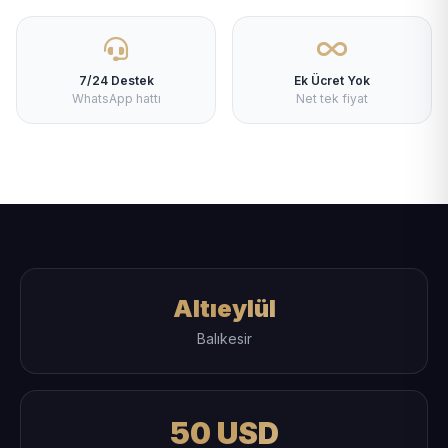
7/24 Destek
Ek Ücret Yok
WhatsApp hattı
Net tek fiyat
Altıeylül
Balıkesir
50 USD