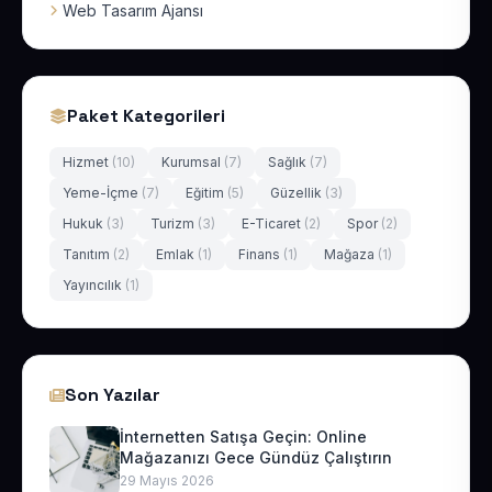
Web Tasarım Ajansı
Paket Kategorileri
Hizmet
(10)
Kurumsal
(7)
Sağlık
(7)
Yeme-İçme
(7)
Eğitim
(5)
Güzellik
(3)
Hukuk
(3)
Turizm
(3)
E-Ticaret
(2)
Spor
(2)
Tanıtım
(2)
Emlak
(1)
Finans
(1)
Mağaza
(1)
Yayıncılık
(1)
Son Yazılar
İnternetten Satışa Geçin: Online
Mağazanızı Gece Gündüz Çalıştırın
29 Mayıs 2026