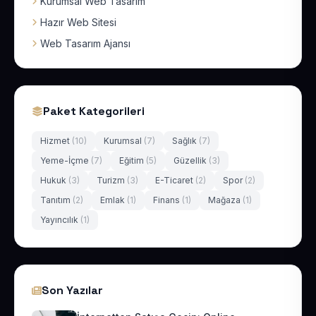
Kurumsal Web Tasarım
Hazır Web Sitesi
Web Tasarım Ajansı
Paket Kategorileri
Hizmet
(10)
Kurumsal
(7)
Sağlık
(7)
Yeme-İçme
(7)
Eğitim
(5)
Güzellik
(3)
Hukuk
(3)
Turizm
(3)
E-Ticaret
(2)
Spor
(2)
Tanıtım
(2)
Emlak
(1)
Finans
(1)
Mağaza
(1)
Yayıncılık
(1)
Son Yazılar