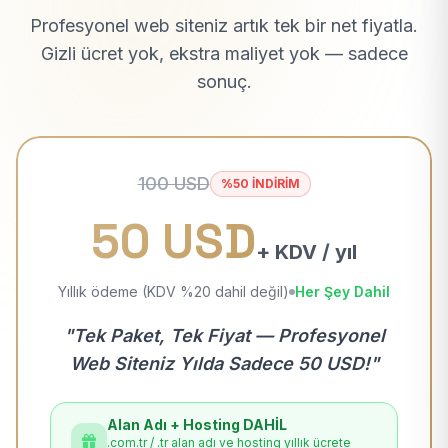
Profesyonel web siteniz artık tek bir net fiyatla.
Gizli ücret yok, ekstra maliyet yok — sadece
sonuç.
100 USD
%50 İNDİRİM
50 USD
+ KDV / yıl
Yıllık ödeme (KDV %20 dahil değil)
Her Şey Dahil
"Tek Paket, Tek Fiyat — Profesyonel
Web Siteniz Yılda Sadece 50 USD!"
Alan Adı + Hosting DAHİL
.com.tr / .tr alan adı ve hosting yıllık ücrete