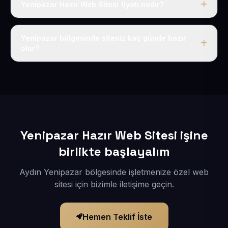
Yenipazar Hazır Web Sitesi fiyatı nedir?
Tek fiyat uygulanır: yıllık 50 USD + KDV. Bu bedele alan
adı, hosting, SSL ve temel SEO da dahildir.
Yenipazar bölgesinde siteniz kaç günde hazır
olur?
İçerikleriniz elimize geçtikten sonra siteniz 1-3 iş günü
içerisinde yayına alınır.
Yenipazar Hazır Web Sitesi işine
birlikte başlayalım
Aydın Yenipazar bölgesinde işletmenize özel web
sitesi için bizimle iletişime geçin.
Hemen Teklif İste