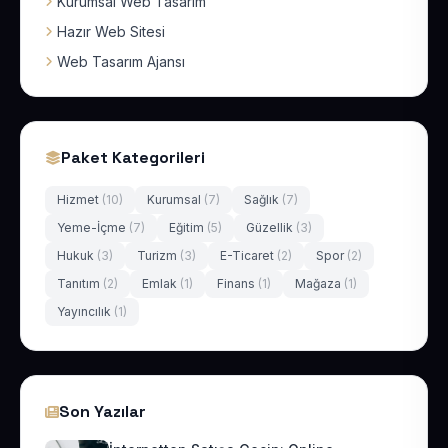
Kurumsal Web Tasarım
Hazır Web Sitesi
Web Tasarım Ajansı
Paket Kategorileri
Hizmet
(10)
Kurumsal
(7)
Sağlık
(7)
Yeme-İçme
(7)
Eğitim
(5)
Güzellik
(3)
Hukuk
(3)
Turizm
(3)
E-Ticaret
(2)
Spor
(2)
Tanıtım
(2)
Emlak
(1)
Finans
(1)
Mağaza
(1)
Yayıncılık
(1)
Son Yazılar