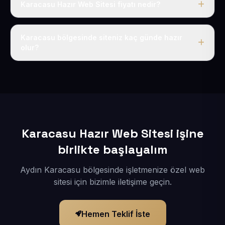
Karacasu Hazır Web Sitesi fiyatı nedir?
Tek fiyat uygulanır: yıllık 50 USD + KDV. Bu bedele alan
adı, hosting, SSL ve temel SEO da dahildir.
Karacasu bölgesinde siteniz kaç günde hazır
olur?
İçerikleriniz elimize geçtikten sonra siteniz 1-3 iş günü
içerisinde yayına alınır.
Karacasu Hazır Web Sitesi işine
birlikte başlayalım
Aydın Karacasu bölgesinde işletmenize özel web
sitesi için bizimle iletişime geçin.
Hemen Teklif İste