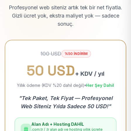
Profesyonel web siteniz artık tek bir net fiyatla.
Gizli ücret yok, ekstra maliyet yok — sadece
sonuç.
100 USD
%50 İNDİRİM
50 USD
+ KDV / yıl
Yıllık ödeme (KDV %20 dahil değil)
Her Şey Dahil
"Tek Paket, Tek Fiyat — Profesyonel
Web Siteniz Yılda Sadece 50 USD!"
Alan Adı + Hosting DAHİL
.com.tr / .tr alan adı ve hosting yıllık ücrete