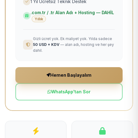
1 Yıl Ücretsiz Teknik Destek
.com.tr / .tr Alan Adı + Hosting — DAHİL
Yıllık
Gizli ücret yok. Ek maliyet yok. Yılda sadece
50 USD + KDV
— alan adı, hosting ve her şey
dahil.
Hemen Başlayalım
WhatsApp'tan Sor