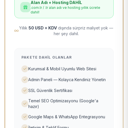
Alan Adı + Hosting DAHİL
.com.tr / .tr alan adı ve hosting yıllık ücrete
dahil!
Yıllık
50 USD + KDV
dışında sürpriz maliyet yok —
her şey dahil.
PAKETE DAHIL OLANLAR
Kurumsal & Mobil Uyumlu Web Sitesi
Admin Paneli — Kolayca Kendiniz Yönetin
SSL Güvenlik Sertifikası
Temel SEO Optimizasyonu (Google'a
hazır)
Google Maps & WhatsApp Entegrasyonu
İletişim & Teklif Formu