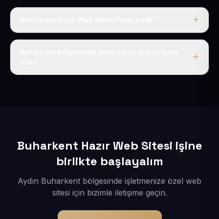
Buharkent Hazır Web Sitesi fiyatı nedir?
Tek fiyat uygulanır: yıllık 50 USD + KDV. Bu bedele alan
adı, hosting, SSL ve temel SEO da dahildir.
Buharkent bölgesinde siteniz kaç günde hazır
olur?
İçerikleriniz elimize geçtikten sonra siteniz 1-3 iş günü
içerisinde yayına alınır.
Buharkent Hazır Web Sitesi işine
birlikte başlayalım
Aydın Buharkent bölgesinde işletmenize özel web
sitesi için bizimle iletişime geçin.