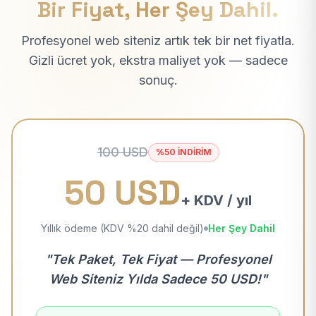
Bir Fiyat, Her Şey Dahil.
Profesyonel web siteniz artık tek bir net fiyatla.
Gizli ücret yok, ekstra maliyet yok — sadece
sonuç.
100 USD
%50 İNDİRİM
50 USD
+ KDV / yıl
Yıllık ödeme (KDV %20 dahil değil)
Her Şey Dahil
"Tek Paket, Tek Fiyat — Profesyonel
Web Siteniz Yılda Sadece 50 USD!"