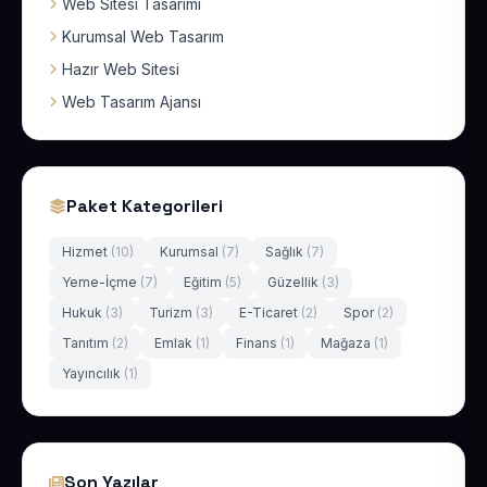
Web Sitesi Tasarımı
Kurumsal Web Tasarım
Hazır Web Sitesi
Web Tasarım Ajansı
Paket Kategorileri
Hizmet
(10)
Kurumsal
(7)
Sağlık
(7)
Yeme-İçme
(7)
Eğitim
(5)
Güzellik
(3)
Hukuk
(3)
Turizm
(3)
E-Ticaret
(2)
Spor
(2)
Tanıtım
(2)
Emlak
(1)
Finans
(1)
Mağaza
(1)
Yayıncılık
(1)
Son Yazılar