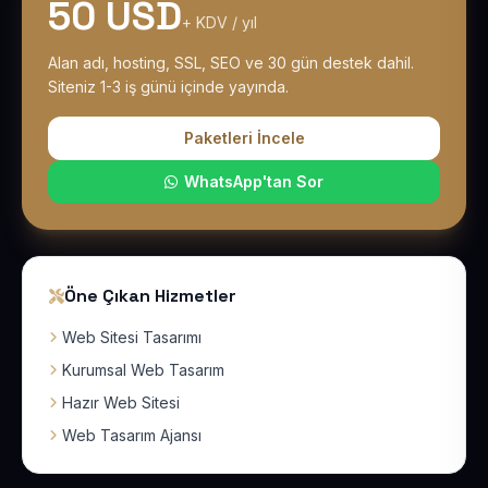
50 USD
+ KDV / yıl
Alan adı, hosting, SSL, SEO ve 30 gün destek dahil.
Siteniz 1-3 iş günü içinde yayında.
Paketleri İncele
WhatsApp'tan Sor
Öne Çıkan Hizmetler
Web Sitesi Tasarımı
Kurumsal Web Tasarım
Hazır Web Sitesi
Web Tasarım Ajansı