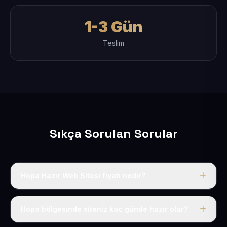
1-3 Gün
Teslim
Sıkça Sorulan Sorular
Hopa Hazır Web Sitesi fiyatı nedir?
Tek fiyat uygulanır: yıllık 50 USD + KDV. Bu bedele alan
adı, hosting, SSL ve temel SEO da dahildir.
Hopa bölgesinde siteniz kaç günde hazır olur?