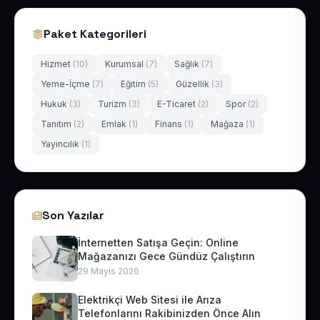
Paket Kategorileri
Hizmet
(10)
Kurumsal
(7)
Sağlık
(7)
Yeme-İçme
(7)
Eğitim
(5)
Güzellik
(3)
Hukuk
(3)
Turizm
(3)
E-Ticaret
(2)
Spor
(2)
Tanıtım
(2)
Emlak
(1)
Finans
(1)
Mağaza
(1)
Yayıncılık
(1)
Son Yazılar
İnternetten Satışa Geçin: Online
Mağazanızı Gece Gündüz Çalıştırın
29 Mayıs 2026
Elektrikçi Web Sitesi ile Arıza
Telefonlarını Rakibinizden Önce Alın