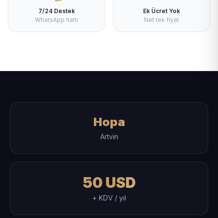
7/24 Destek
Ek Ücret Yok
WhatsApp hattı
Net tek fiyat
Hopa
Artvin
50 USD
+ KDV / yıl