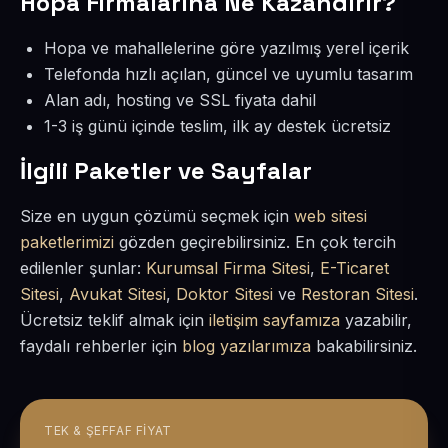
Hopa Firmalarına Ne Kazandırır?
Hopa ve mahallelerine göre yazılmış yerel içerik
Telefonda hızlı açılan, güncel ve uyumlu tasarım
Alan adı, hosting ve SSL fiyata dahil
1-3 iş günü içinde teslim, ilk ay destek ücretsiz
İlgili Paketler ve Sayfalar
Size en uygun çözümü seçmek için
web sitesi
paketlerimizi
gözden geçirebilirsiniz. En çok tercih
edilenler şunlar:
Kurumsal Firma Sitesi
,
E-Ticaret
Sitesi
,
Avukat Sitesi
,
Doktor Sitesi
ve
Restoran Sitesi
.
Ücretsiz teklif almak için
iletişim sayfamıza
yazabilir,
faydalı rehberler için
blog yazılarımıza
bakabilirsiniz.
TEK & ŞEFFAF FIYAT