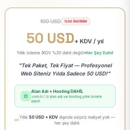
100 USD
%50 İNDİRİM
50 USD
+ KDV / yıl
Yıllık ödeme (KDV %20 dahil değil)
Her Şey Dahil
"Tek Paket, Tek Fiyat — Profesyonel
Web Siteniz Yılda Sadece 50 USD!"
Alan Adı + Hosting DAHİL
.com.tr / .tr alan adı ve hosting yıllık ücrete
dahil!
Yıllık
50 USD + KDV
dışında sürpriz maliyet yok —
her şey dahil.