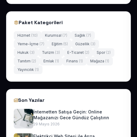
Paket Kategorileri
Hizmet
(10)
Kurumsal
(7)
Sağlık
(7)
Yeme-İçme
(7)
Eğitim
(5)
Güzellik
(3)
Hukuk
(3)
Turizm
(3)
E-Ticaret
(2)
Spor
(2)
Tanıtım
(2)
Emlak
(1)
Finans
(1)
Mağaza
(1)
Yayıncılık
(1)
Son Yazılar
İnternetten Satışa Geçin: Online
Mağazanızı Gece Gündüz Çalıştırın
29 Mayıs 2026
Elektrikçi Web Sitesi ile Arıza