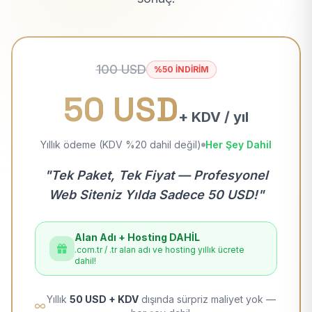
100 USD
%50 İNDİRİM
50 USD
+ KDV / yıl
Yıllık ödeme (KDV %20 dahil değil)
Her Şey Dahil
"Tek Paket, Tek Fiyat — Profesyonel
Web Siteniz Yılda Sadece 50 USD!"
Alan Adı + Hosting DAHİL
.com.tr / .tr alan adı ve hosting yıllık ücrete
dahil!
Yıllık
50 USD + KDV
dışında sürpriz maliyet yok —