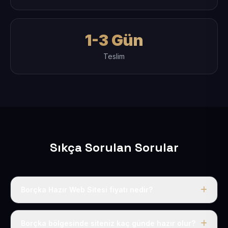
1-3 Gün
Teslim
Sıkça Sorulan Sorular
Borçka Hazır Web Sitesi fiyatı nedir?
Tek fiyat uygulanır: yıllık 50 USD + KDV. Bu bedele alan
adı, hosting, SSL ve temel SEO da dahildir.
Borçka bölgesinde siteniz kaç günde hazır olur?