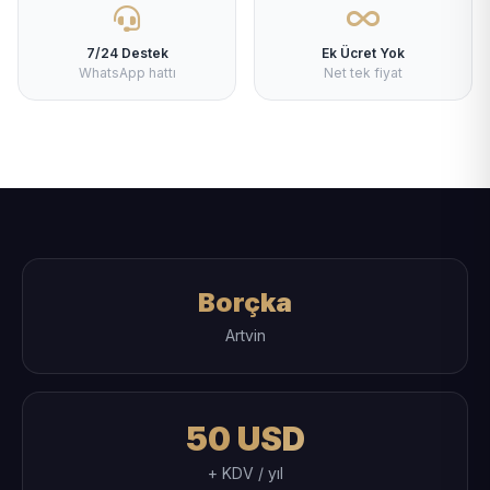
7/24 Destek
Ek Ücret Yok
WhatsApp hattı
Net tek fiyat
Borçka
Artvin
50 USD
+ KDV / yıl