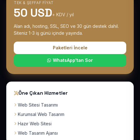
TEK & ŞEFFAF FIYAT
50 USD
+ KDV / yıl
Alan adı, hosting, SSL, SEO ve 30 gün destek dahil.
Siteniz 1-3 iş günü içinde yayında.
Paketleri İncele
WhatsApp'tan Sor
Öne Çıkan Hizmetler
Web Sitesi Tasarımı
Kurumsal Web Tasarım
Hazır Web Sitesi
Web Tasarım Ajansı