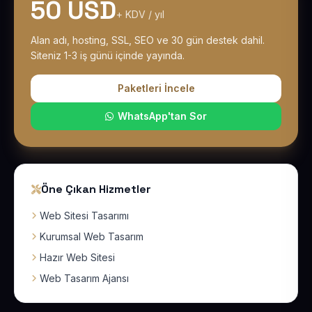
50 USD
+ KDV / yıl
Alan adı, hosting, SSL, SEO ve 30 gün destek dahil.
Siteniz 1-3 iş günü içinde yayında.
Paketleri İncele
WhatsApp'tan Sor
Öne Çıkan Hizmetler
Web Sitesi Tasarımı
Kurumsal Web Tasarım
Hazır Web Sitesi
Web Tasarım Ajansı