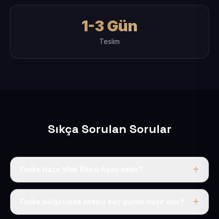
1-3 Gün
Teslim
Sıkça Sorulan Sorular
Finike Hazır Web Sitesi fiyatı nedir?
Tek fiyat uygulanır: yıllık 50 USD + KDV. Bu bedele alan
adı, hosting, SSL ve temel SEO da dahildir.
Finike bölgesinde siteniz kaç günde hazır olur?