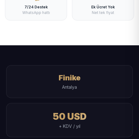
7/24 Destek
Ek Ücret Yok
WhatsApp hattı
Net tek fiyat
Finike
Antalya
50 USD
+ KDV / yıl