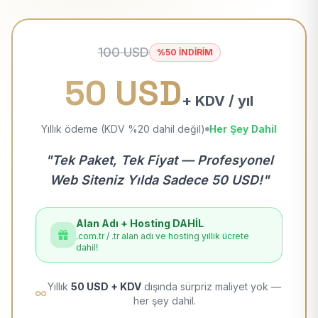
100 USD
%50 İNDİRİM
50 USD
+ KDV / yıl
Yıllık ödeme (KDV %20 dahil değil)
Her Şey Dahil
"Tek Paket, Tek Fiyat — Profesyonel
Web Siteniz Yılda Sadece 50 USD!"
Alan Adı + Hosting DAHİL
.com.tr / .tr alan adı ve hosting yıllık ücrete
dahil!
Yıllık
50 USD + KDV
dışında sürpriz maliyet yok —
her şey dahil.