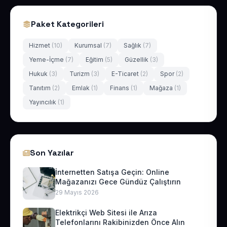
Paket Kategorileri
Hizmet
(10)
Kurumsal
(7)
Sağlık
(7)
Yeme-İçme
(7)
Eğitim
(5)
Güzellik
(3)
Hukuk
(3)
Turizm
(3)
E-Ticaret
(2)
Spor
(2)
Tanıtım
(2)
Emlak
(1)
Finans
(1)
Mağaza
(1)
Yayıncılık
(1)
Son Yazılar
İnternetten Satışa Geçin: Online
Mağazanızı Gece Gündüz Çalıştırın
29 Mayıs 2026
Elektrikçi Web Sitesi ile Arıza
Telefonlarını Rakibinizden Önce Alın