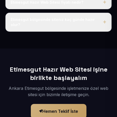
Etimesgut Hazır Web Sitesi fiyatı nedir?
Tek fiyat uygulanır: yıllık 50 USD + KDV. Bu bedele alan
adı, hosting, SSL ve temel SEO da dahildir.
Etimesgut bölgesinde siteniz kaç günde hazır
olur?
İçerikleriniz elimize geçtikten sonra siteniz 1-3 iş günü
içerisinde yayına alınır.
Etimesgut Hazır Web Sitesi işine
birlikte başlayalım
Ankara Etimesgut bölgesinde işletmenize özel web
sitesi için bizimle iletişime geçin.
Hemen Teklif İste