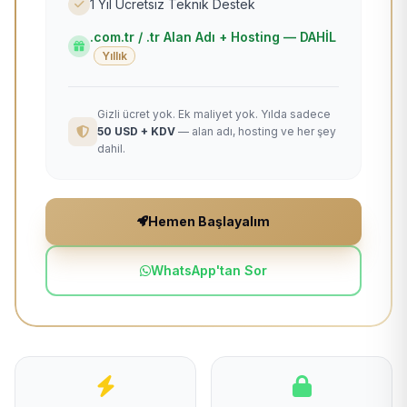
1 Yıl Ücretsiz Teknik Destek
.com.tr / .tr Alan Adı + Hosting — DAHİL
Yıllık
Gizli ücret yok. Ek maliyet yok. Yılda sadece
50 USD + KDV
— alan adı, hosting ve her şey
dahil.
Hemen Başlayalım
WhatsApp'tan Sor