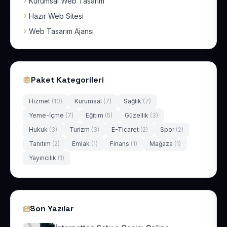
Kurumsal Web Tasarım
Hazır Web Sitesi
Web Tasarım Ajansı
Paket Kategorileri
Hizmet
(10)
Kurumsal
(7)
Sağlık
(7)
Yeme-İçme
(7)
Eğitim
(5)
Güzellik
(3)
Hukuk
(3)
Turizm
(3)
E-Ticaret
(2)
Spor
(2)
Tanıtım
(2)
Emlak
(1)
Finans
(1)
Mağaza
(1)
Yayıncılık
(1)
Son Yazılar