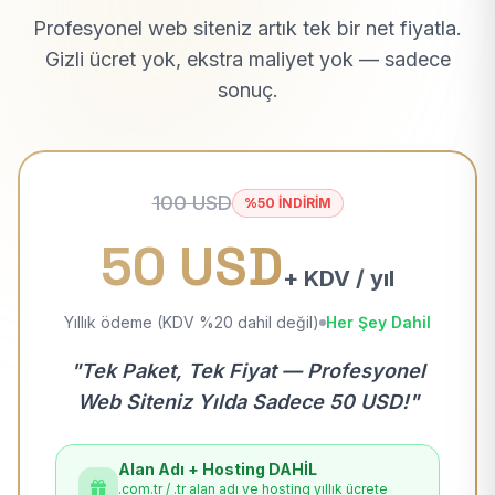
Profesyonel web siteniz artık tek bir net fiyatla.
Gizli ücret yok, ekstra maliyet yok — sadece
sonuç.
100 USD
%50 İNDİRİM
50 USD
+ KDV / yıl
Yıllık ödeme (KDV %20 dahil değil)
Her Şey Dahil
"Tek Paket, Tek Fiyat — Profesyonel
Web Siteniz Yılda Sadece 50 USD!"
Alan Adı + Hosting DAHİL
.com.tr / .tr alan adı ve hosting yıllık ücrete