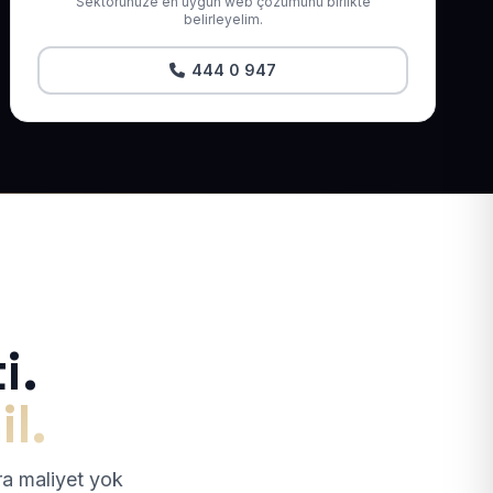
Sektörünüze en uygun web çözümünü birlikte
belirleyelim.
444 0 947
i.
il.
tra maliyet yok