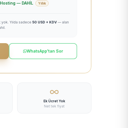
 + Hosting — DAHİL
Yıllık
et yok. Yılda sadece
50 USD + KDV
— alan
hil.
WhatsApp'tan Sor
Ek Ücret Yok
Net tek fiyat