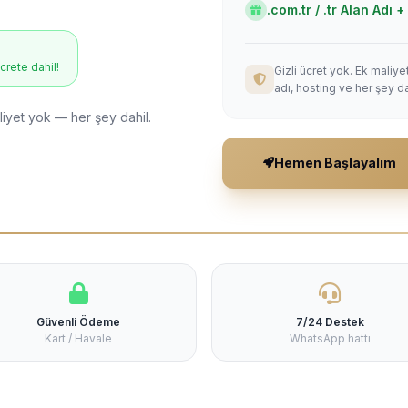
.com.tr / .tr Alan Adı
ücrete dahil!
Gizli ücret yok. Ek maliy
adı, hosting ve her şey da
liyet yok — her şey dahil.
Hemen Başlayalım
Güvenli Ödeme
7/24 Destek
Kart / Havale
WhatsApp hattı