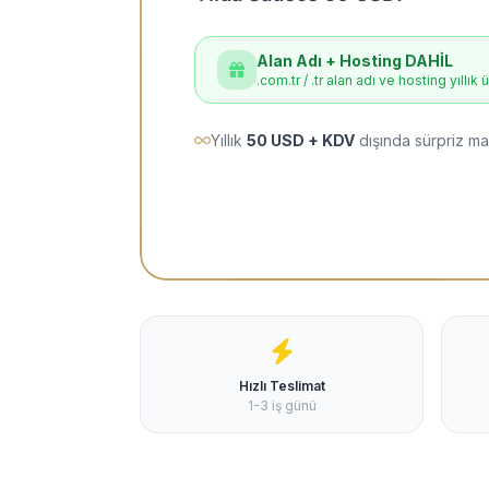
Alan Adı + Hosting DAHİL
.com.tr / .tr alan adı ve hosting yıllık 
Yıllık
50 USD + KDV
dışında sürpriz ma
Hızlı Teslimat
1-3 iş günü