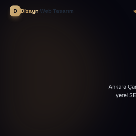
Dizayn
Web Tasarım
Ankara Çan
yerel S