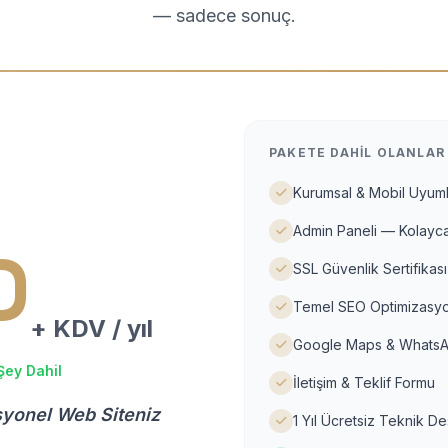
— sadece sonuç.
PAKETE DAHIL OLANLAR
Kurumsal & Mobil Uyuml
Admin Paneli — Kolayca
D
SSL Güvenlik Sertifikası
Temel SEO Optimizasyo
+ KDV / yıl
Google Maps & WhatsA
Şey Dahil
İletişim & Teklif Formu
syonel Web Siteniz
1 Yıl Ücretsiz Teknik D