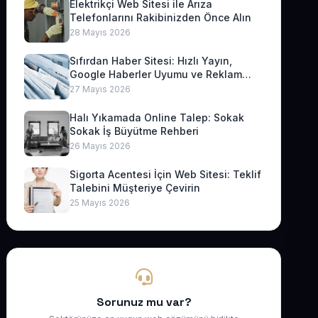
Elektrikçi Web Sitesi ile Arıza
Telefonlarını Rakibinizden Önce Alın
28 Mayıs 2026
Sıfırdan Haber Sitesi: Hızlı Yayın,
Google Haberler Uyumu ve Reklam
Geliri
27 Mayıs 2026
Halı Yıkamada Online Talep: Sokak
Sokak İş Büyütme Rehberi
26 Mayıs 2026
Sigorta Acentesi İçin Web Sitesi: Teklif
Talebini Müşteriye Çevirin
25 Mayıs 2026
Sorunuz mu var?