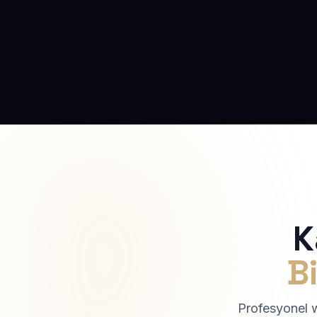
K
Bi
Profesyonel we