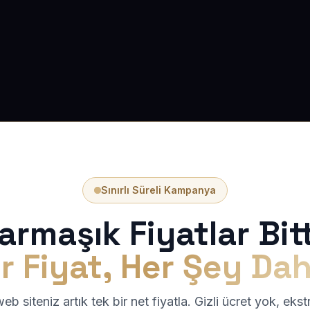
Sınırlı Süreli Kampanya
armaşık Fiyatlar Bitt
r Fiyat, Her Şey Dah
b siteniz artık tek bir net fiyatla. Gizli ücret yok, eks