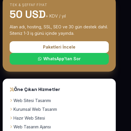
TEK & ŞEFFAF FIYAT
50 USD
+ KDV / yıl
Alan adı, hosting, SSL, SEO ve 30 gün destek dahil.
Siteniz 1-3 iş günü içinde yayında.
Paketleri İncele
WhatsApp'tan Sor
Öne Çıkan Hizmetler
Web Sitesi Tasarımı
Kurumsal Web Tasarım
Hazır Web Sitesi
Web Tasarım Ajansı