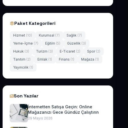
Paket Kategorileri
Hizmet
(10)
Kurumsal
(7)
Sağlık
(7)
Yeme-İçme
(7)
Eğitim
(5)
Güzellik
(3)
Hukuk
(3)
Turizm
(3)
E-Ticaret
(2)
Spor
(2)
Tanıtım
(2)
Emlak
(1)
Finans
(1)
Mağaza
(1)
Yayıncılık
(1)
Son Yazılar
İnternetten Satışa Geçin: Online
Mağazanızı Gece Gündüz Çalıştırın
29 Mayıs 2026