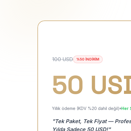
100 USD
%50 İNDİRİM
50 US
Yıllık ödeme (KDV %20 dahil değil)
Her 
"Tek Paket, Tek Fiyat — Profe
Yılda Sadece 50 USD!"