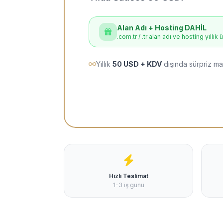
Alan Adı + Hosting DAHİL
.com.tr / .tr alan adı ve hosting yıllık 
Yıllık
50 USD + KDV
dışında sürpriz ma
Hızlı Teslimat
1-3 iş günü