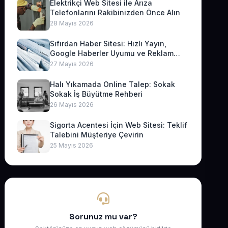
Elektrikçi Web Sitesi ile Arıza
Telefonlarını Rakibinizden Önce Alın
28 Mayıs 2026
Sıfırdan Haber Sitesi: Hızlı Yayın,
Google Haberler Uyumu ve Reklam
Geliri
27 Mayıs 2026
Halı Yıkamada Online Talep: Sokak
Sokak İş Büyütme Rehberi
26 Mayıs 2026
Sigorta Acentesi İçin Web Sitesi: Teklif
Talebini Müşteriye Çevirin
25 Mayıs 2026
Sorunuz mu var?