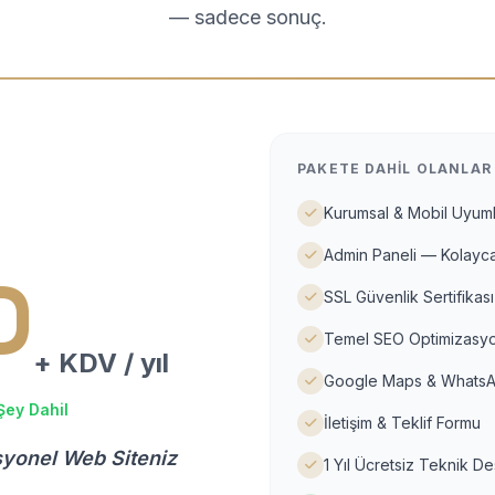
— sadece sonuç.
PAKETE DAHIL OLANLAR
Kurumsal & Mobil Uyuml
Admin Paneli — Kolayca
D
SSL Güvenlik Sertifikası
Temel SEO Optimizasyo
+ KDV / yıl
Google Maps & WhatsA
Şey Dahil
İletişim & Teklif Formu
syonel Web Siteniz
1 Yıl Ücretsiz Teknik D