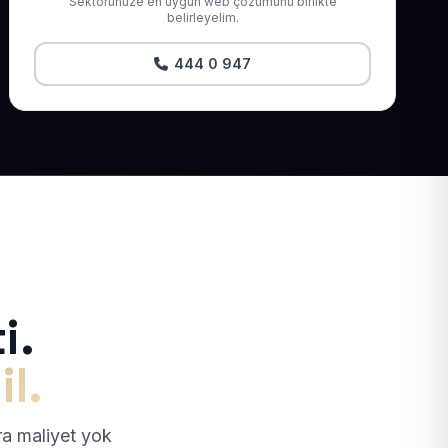
Sektörünüze en uygun web çözümünü birlikte
belirleyelim.
444 0 947
i.
il.
tra maliyet yok