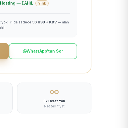
 + Hosting — DAHİL
Yıllık
et yok. Yılda sadece
50 USD + KDV
— alan
hil.
WhatsApp'tan Sor
Ek Ücret Yok
Net tek fiyat