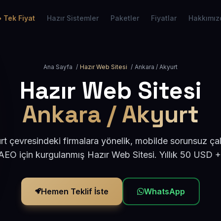
Tek Fiyat
Hazır Sistemler
Paketler
Fiyatlar
Hakkımız
Ana Sayfa
/
Hazır Web Sitesi
/
Ankara / Akyurt
Hazır Web Sitesi
Ankara / Akyurt
t çevresindeki firmalara yönelik, mobilde sorunsuz çal
EO için kurgulanmış Hazır Web Sitesi. Yıllık 50 USD 
Hemen Teklif İste
WhatsApp