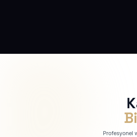
K
Bi
Profesyonel we