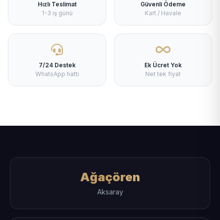
Hızlı Teslimat
Güvenli Ödeme
1-3 iş günü
Kart / Havale
7/24 Destek
Ek Ücret Yok
WhatsApp hattı
Net tek fiyat
Ağaçören
Aksaray