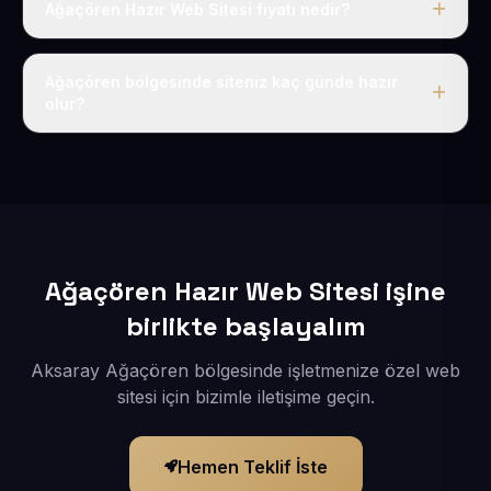
Ağaçören Hazır Web Sitesi fiyatı nedir?
Tek fiyat uygulanır: yıllık 50 USD + KDV. Bu bedele alan
adı, hosting, SSL ve temel SEO da dahildir.
Ağaçören bölgesinde siteniz kaç günde hazır
olur?
İçerikleriniz elimize geçtikten sonra siteniz 1-3 iş günü
içerisinde yayına alınır.
Ağaçören Hazır Web Sitesi işine
birlikte başlayalım
Aksaray Ağaçören bölgesinde işletmenize özel web
sitesi için bizimle iletişime geçin.
Hemen Teklif İste