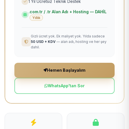
1 Yıl Ücretsiz Teknik Destek
.com.tr / .tr Alan Adı + Hosting — DAHİL
Yıllık
Gizli ücret yok. Ek maliyet yok. Yılda sadece
50 USD + KDV
— alan adı, hosting ve her şey
dahil.
Hemen Başlayalım
WhatsApp'tan Sor