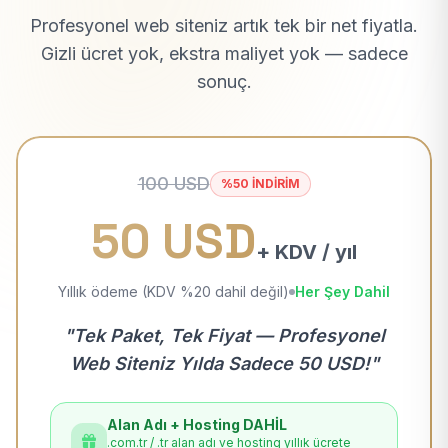
Profesyonel web siteniz artık tek bir net fiyatla.
Gizli ücret yok, ekstra maliyet yok — sadece
sonuç.
100 USD
%50 İNDİRİM
50 USD
+ KDV / yıl
Yıllık ödeme (KDV %20 dahil değil)
Her Şey Dahil
"Tek Paket, Tek Fiyat — Profesyonel
Web Siteniz Yılda Sadece 50 USD!"
Alan Adı + Hosting DAHİL
.com.tr / .tr alan adı ve hosting yıllık ücrete