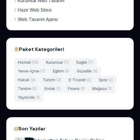
Kurumsal Web Tasarım
Hazır Web Sitesi
Web Tasarım Ajansı
Paket Kategorileri
Hizmet
(10)
Kurumsal
(7)
Sağlık
(7)
Yeme-İçme
(7)
Eğitim
(5)
Güzellik
(3)
Hukuk
(3)
Turizm
(3)
E-Ticaret
(2)
Spor
(2)
Tanıtım
(2)
Emlak
(1)
Finans
(1)
Mağaza
(1)
Yayıncılık
(1)
Son Yazılar