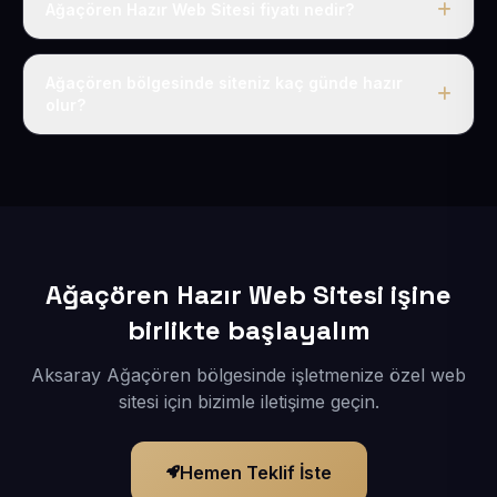
Ağaçören Hazır Web Sitesi fiyatı nedir?
Tek fiyat uygulanır: yıllık 50 USD + KDV. Bu bedele alan
adı, hosting, SSL ve temel SEO da dahildir.
Ağaçören bölgesinde siteniz kaç günde hazır
olur?
İçerikleriniz elimize geçtikten sonra siteniz 1-3 iş günü
içerisinde yayına alınır.
Ağaçören Hazır Web Sitesi işine
birlikte başlayalım
Aksaray Ağaçören bölgesinde işletmenize özel web
sitesi için bizimle iletişime geçin.
Hemen Teklif İste