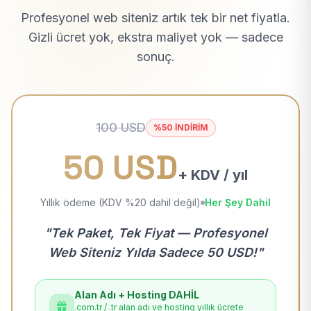
Profesyonel web siteniz artık tek bir net fiyatla.
Gizli ücret yok, ekstra maliyet yok — sadece
sonuç.
100 USD
%50 İNDİRİM
50 USD
+ KDV / yıl
Yıllık ödeme (KDV %20 dahil değil)
Her Şey Dahil
"Tek Paket, Tek Fiyat — Profesyonel
Web Siteniz Yılda Sadece 50 USD!"
Alan Adı + Hosting DAHİL
.com.tr / .tr alan adı ve hosting yıllık ücrete