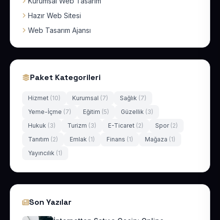
Kurumsal Web Tasarım
Hazır Web Sitesi
Web Tasarım Ajansı
Paket Kategorileri
Hizmet
(10)
Kurumsal
(7)
Sağlık
(7)
Yeme-İçme
(7)
Eğitim
(5)
Güzellik
(3)
Hukuk
(3)
Turizm
(3)
E-Ticaret
(2)
Spor
(2)
Tanıtım
(2)
Emlak
(1)
Finans
(1)
Mağaza
(1)
Yayıncılık
(1)
Son Yazılar