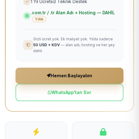
1 Yıl Ücretsiz Teknik Destek
.com.tr / .tr Alan Adı + Hosting — DAHİL
Yıllık
Gizli ücret yok. Ek maliyet yok. Yılda sadece
50 USD + KDV
— alan adı, hosting ve her şey
dahil.
Hemen Başlayalım
WhatsApp'tan Sor