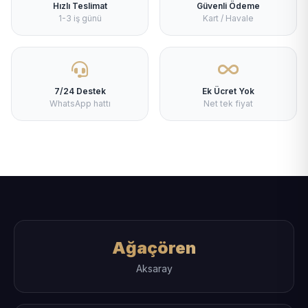
Hızlı Teslimat
Güvenli Ödeme
1-3 iş günü
Kart / Havale
7/24 Destek
Ek Ücret Yok
WhatsApp hattı
Net tek fiyat
Ağaçören
Aksaray