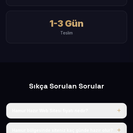
1-3 Gün
Teslim
Sıkça Sorulan Sorular
Hamur Hazır Web Sitesi fiyatı nedir?
Tek fiyat uygulanır: yıllık 50 USD + KDV. Bu bedele alan
adı, hosting, SSL ve temel SEO da dahildir.
Hamur bölgesinde siteniz kaç günde hazır olur?