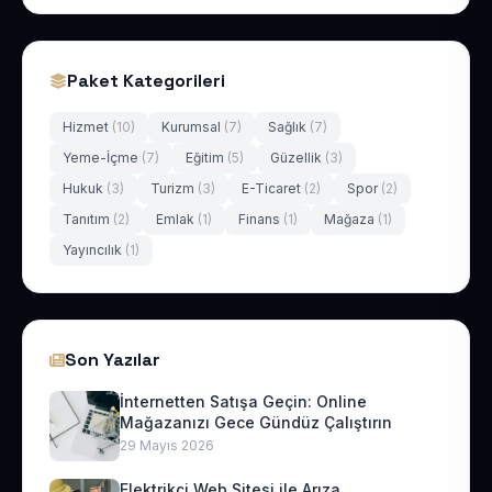
Paket Kategorileri
Hizmet
(10)
Kurumsal
(7)
Sağlık
(7)
Yeme-İçme
(7)
Eğitim
(5)
Güzellik
(3)
Hukuk
(3)
Turizm
(3)
E-Ticaret
(2)
Spor
(2)
Tanıtım
(2)
Emlak
(1)
Finans
(1)
Mağaza
(1)
Yayıncılık
(1)
Son Yazılar
İnternetten Satışa Geçin: Online
Mağazanızı Gece Gündüz Çalıştırın
29 Mayıs 2026
Elektrikçi Web Sitesi ile Arıza