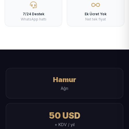
7/24 Destek
Ek Ücret Yok
WhatsApp hattı
Net tek fiyat
Hamur
Ağrı
50 USD
+ KDV / yıl