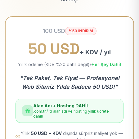
100 USD
%50 İNDİRİM
50 USD
+ KDV / yıl
Yıllık ödeme (KDV %20 dahil değil)
Her Şey Dahil
"Tek Paket, Tek Fiyat — Profesyonel
Web Siteniz Yılda Sadece 50 USD!"
Alan Adı + Hosting DAHİL
.com.tr / .tr alan adı ve hosting yıllık ücrete
dahil!
Yıllık
50 USD + KDV
dışında sürpriz maliyet yok —