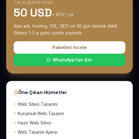
TEK & ŞEFFAF FIYAT
50 USD
+ KDV / yıl
Alan adı, hosting, SSL, SEO ve 30 gün destek dahil.
Siteniz 1-3 iş günü içinde yayında.
Paketleri İncele
WhatsApp'tan Sor
Öne Çıkan Hizmetler
Web Sitesi Tasarımı
Kurumsal Web Tasarım
Hazır Web Sitesi
Web Tasarım Ajansı