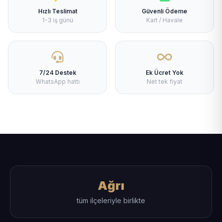
Hızlı Teslimat
Güvenli Ödeme
1-3 iş günü
Kart / Havale
7/24 Destek
Ek Ücret Yok
WhatsApp hattı
Net tek fiyat
Ağrı
tüm ilçeleriyle birlikte