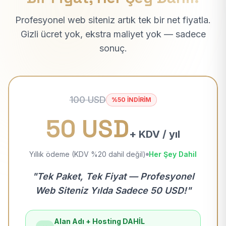
Profesyonel web siteniz artık tek bir net fiyatla.
Gizli ücret yok, ekstra maliyet yok — sadece
sonuç.
100 USD
%50 İNDİRİM
50 USD
+ KDV / yıl
Yıllık ödeme (KDV %20 dahil değil)
Her Şey Dahil
"Tek Paket, Tek Fiyat — Profesyonel
Web Siteniz Yılda Sadece 50 USD!"
Alan Adı + Hosting DAHİL