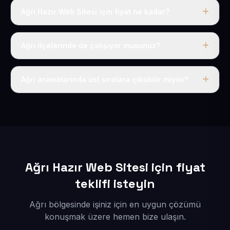
Ağrı Hazır Web Sitesi için fiyat ne kadar?
Ağrı dahil Türkiye’nin her yerinde geçerli yıllık tek
fiyatımız 50 USD + KDV’dir. Alan adı, hosting, SSL ve
Ağrı ilçelerinde de çalışıyor musunuz?
temel SEO bu fiyatın içindedir.
Elbette; Ağrı iline bağlı bütün ilçelere uzaktan ve
eksiksiz şekilde hizmet sunuyoruz.
Ağrı aramalarında üst sıralara çıkabilir miyim?
Sitenizi Ağrı odaklı yerel SEO ve AEO içerikleriyle
kuruyoruz; böylece bölgesel aramalarda daha kolay
bulunur hale gelirsiniz.
Ağrı Hazır Web Sitesi için fiyat
teklifi isteyin
Ağrı bölgesinde işiniz için en uygun çözümü
konuşmak üzere hemen bize ulaşın.