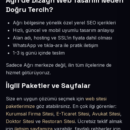
Ağrı’de Dizayn Web Tasarım Neden
Doğru Tercih?
Ağrı bölgesine yönelik özel yerel SEO içerikleri
Hızlı, güncel ve mobil uyumlu tasarım anlayışı
Alan adı, hosting ve SSL’in fiyata dahil olması
WhatsApp ve tıkla-ara ile pratik iletişim
1-3 iş günü içinde teslim
Sadece Ağrı merkeze değil, ilin tüm ilçelerine de
hizmet götürüyoruz.
İlgili Paketler ve Sayfalar
Size en uygun çözümü seçmek için
web sitesi
paketlerimize
göz atabilirsiniz. En çok ilgi görenler:
Kurumsal Firma Sitesi
,
E-Ticaret Sitesi
,
Avukat Sitesi
,
Doktor Sitesi
ve
Restoran Sitesi
. Ücretsiz teklif almak
için
iletişim sayfamıza
yazabilir, faydalı rehberler için