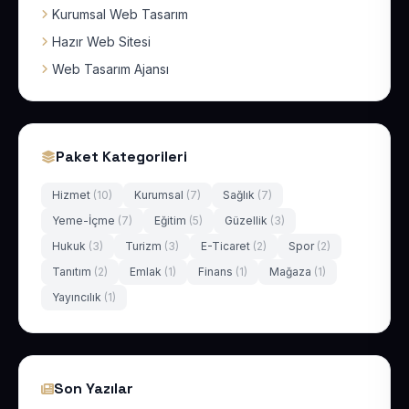
Kurumsal Web Tasarım
Hazır Web Sitesi
Web Tasarım Ajansı
Paket Kategorileri
Hizmet
(10)
Kurumsal
(7)
Sağlık
(7)
Yeme-İçme
(7)
Eğitim
(5)
Güzellik
(3)
Hukuk
(3)
Turizm
(3)
E-Ticaret
(2)
Spor
(2)
Tanıtım
(2)
Emlak
(1)
Finans
(1)
Mağaza
(1)
Yayıncılık
(1)
Son Yazılar