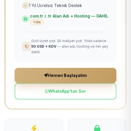
1 Yıl Ücretsiz Teknik Destek
.com.tr / .tr Alan Adı + Hosting — DAHİL
Yıllık
Gizli ücret yok. Ek maliyet yok. Yılda sadece
50 USD + KDV
— alan adı, hosting ve her şey
dahil.
Hemen Başlayalım
WhatsApp'tan Sor