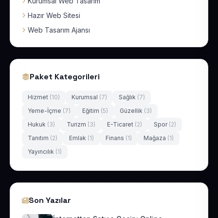
Kurumsal Web Tasarım
Hazır Web Sitesi
Web Tasarım Ajansı
Paket Kategorileri
Hizmet
(10)
Kurumsal
(7)
Sağlık
(7)
Yeme-İçme
(7)
Eğitim
(5)
Güzellik
(3)
Hukuk
(3)
Turizm
(3)
E-Ticaret
(2)
Spor
(2)
Tanıtım
(2)
Emlak
(1)
Finans
(1)
Mağaza
(1)
Yayıncılık
(1)
Son Yazılar