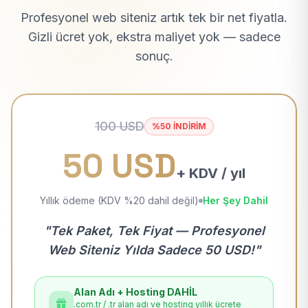
Profesyonel web siteniz artık tek bir net fiyatla.
Gizli ücret yok, ekstra maliyet yok — sadece
sonuç.
100 USD
%50 İNDİRİM
50 USD
+ KDV / yıl
Yıllık ödeme (KDV %20 dahil değil)
Her Şey Dahil
"Tek Paket, Tek Fiyat — Profesyonel
Web Siteniz Yılda Sadece 50 USD!"
Alan Adı + Hosting DAHİL
.com.tr / .tr alan adı ve hosting yıllık ücrete