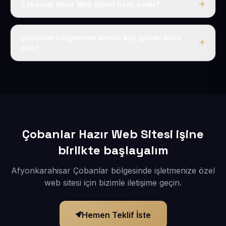
Çobanlar Hazır Web Sitesi fiyatı nedir?
Tek fiyat uygulanır: yıllık 50 USD + KDV. Bu bedele alan
adı, hosting, SSL ve temel SEO da dahildir.
Çobanlar bölgesinde siteniz kaç günde hazır
olur?
İçerikleriniz elimize geçtikten sonra siteniz 1-3 iş günü
içerisinde yayına alınır.
Çobanlar Hazır Web Sitesi işine
birlikte başlayalım
Afyonkarahisar Çobanlar bölgesinde işletmenize özel
web sitesi için bizimle iletişime geçin.
Hemen Teklif İste