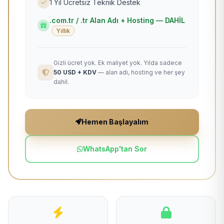
1 Yıl Ücretsiz Teknik Destek
.com.tr / .tr Alan Adı + Hosting — DAHİL
Yıllık
Gizli ücret yok. Ek maliyet yok. Yılda sadece
50 USD + KDV
— alan adı, hosting ve her şey
dahil.
Hemen Başlayalım
WhatsApp'tan Sor