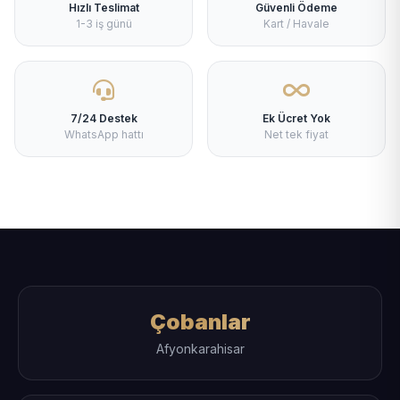
Hızlı Teslimat
Güvenli Ödeme
1-3 iş günü
Kart / Havale
7/24 Destek
Ek Ücret Yok
WhatsApp hattı
Net tek fiyat
Çobanlar
Afyonkarahisar