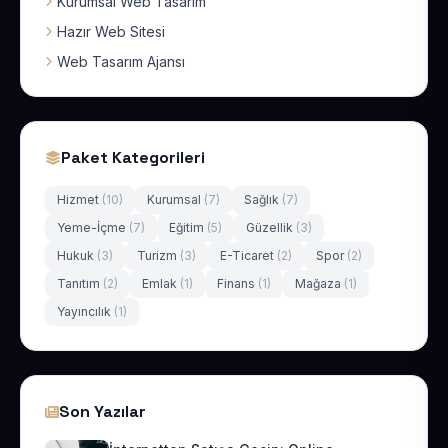
Kurumsal Web Tasarım
Hazır Web Sitesi
Web Tasarım Ajansı
Paket Kategorileri
Hizmet
(10)
Kurumsal
(7)
Sağlık
(7)
Yeme-İçme
(7)
Eğitim
(5)
Güzellik
(3)
Hukuk
(3)
Turizm
(3)
E-Ticaret
(2)
Spor
(2)
Tanıtım
(2)
Emlak
(1)
Finans
(1)
Mağaza
(1)
Yayıncılık
(1)
Son Yazılar