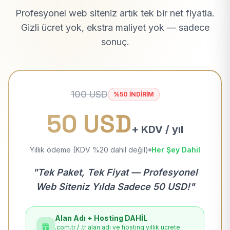
Profesyonel web siteniz artık tek bir net fiyatla.
Gizli ücret yok, ekstra maliyet yok — sadece
sonuç.
100 USD
%50 İNDİRİM
50 USD
+ KDV / yıl
Yıllık ödeme (KDV %20 dahil değil)
Her Şey Dahil
"Tek Paket, Tek Fiyat — Profesyonel
Web Siteniz Yılda Sadece 50 USD!"
Alan Adı + Hosting DAHİL
.com.tr / .tr alan adı ve hosting yıllık ücrete