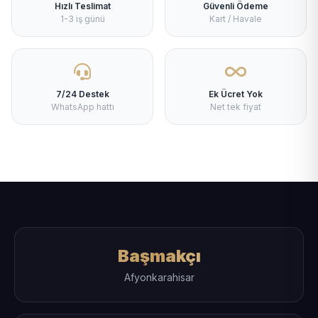
Hızlı Teslimat
Güvenli Ödeme
1-3 iş günü
Kart / Havale
7/24 Destek
Ek Ücret Yok
WhatsApp hattı
Net tek fiyat
Başmakçı
Afyonkarahisar