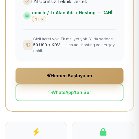
1 Yıl Ücretsiz Teknik Destek
.com.tr / .tr Alan Adı + Hosting — DAHİL
Yıllık
Gizli ücret yok. Ek maliyet yok. Yılda sadece
50 USD + KDV
— alan adı, hosting ve her şey
dahil.
Hemen Başlayalım
WhatsApp'tan Sor