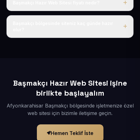
Başmakçı Hazır Web Sitesi fiyatı nedir?
Tek fiyat uygulanır: yıllık 50 USD + KDV. Bu bedele alan
adı, hosting, SSL ve temel SEO da dahildir.
Başmakçı bölgesinde siteniz kaç günde hazır
olur?
İçerikleriniz elimize geçtikten sonra siteniz 1-3 iş günü
içerisinde yayına alınır.
Başmakçı Hazır Web Sitesi işine
birlikte başlayalım
Afyonkarahisar Başmakçı bölgesinde işletmenize özel
web sitesi için bizimle iletişime geçin.
Hemen Teklif İste