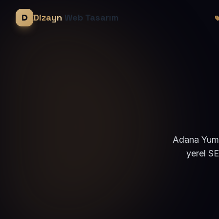
Dizayn
Web Tasarım
Adana Yumur
yerel S