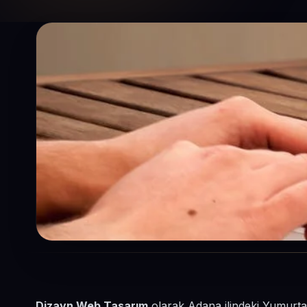
Dizayn Web Tasarım
olarak Adana ilindeki Yumurtal