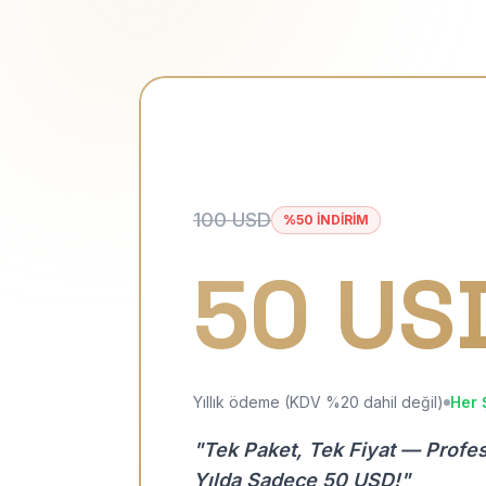
100 USD
%50 İNDİRİM
50 US
Yıllık ödeme (KDV %20 dahil değil)
Her 
"Tek Paket, Tek Fiyat — Profe
Yılda Sadece 50 USD!"