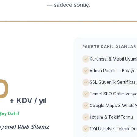
— sadece sonuç.
PAKETE DAHIL OLANLAR
Kurumsal & Mobil Uyuml
Admin Paneli — Kolayca
D
SSL Güvenlik Sertifikası
Temel SEO Optimizasyo
+ KDV / yıl
Google Maps & WhatsA
Şey Dahil
İletişim & Teklif Formu
syonel Web Siteniz
1 Yıl Ücretsiz Teknik D