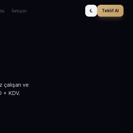
Teklif Al
da
İletişim
z çalışan ve
D + KDV.