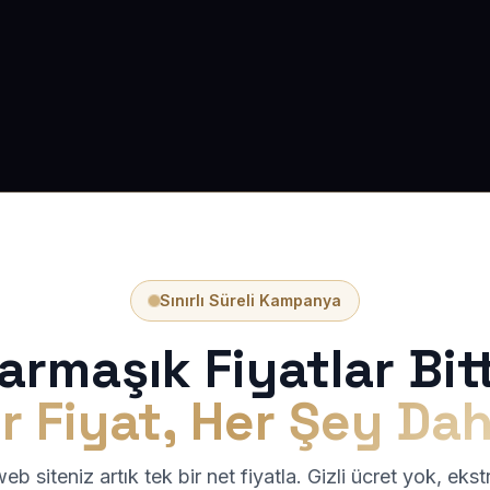
Sınırlı Süreli Kampanya
armaşık Fiyatlar Bitt
r Fiyat, Her Şey Dah
b siteniz artık tek bir net fiyatla. Gizli ücret yok, eks