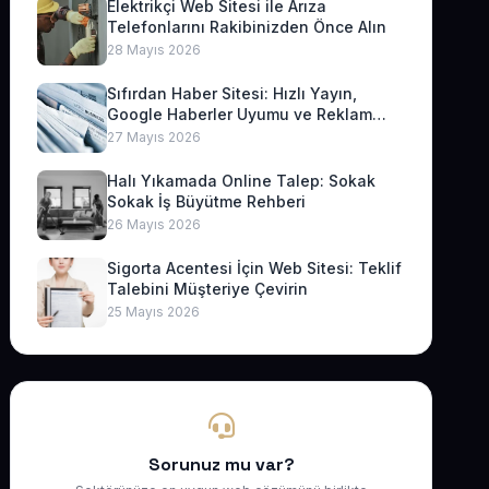
Elektrikçi Web Sitesi ile Arıza
Telefonlarını Rakibinizden Önce Alın
28 Mayıs 2026
Sıfırdan Haber Sitesi: Hızlı Yayın,
Google Haberler Uyumu ve Reklam
Geliri
27 Mayıs 2026
Halı Yıkamada Online Talep: Sokak
Sokak İş Büyütme Rehberi
26 Mayıs 2026
Sigorta Acentesi İçin Web Sitesi: Teklif
Talebini Müşteriye Çevirin
25 Mayıs 2026
Sorunuz mu var?