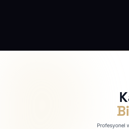
K
Bi
Profesyonel we