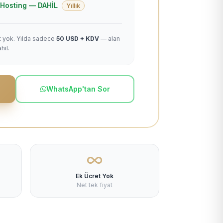
 + Hosting — DAHİL
Yıllık
et yok. Yılda sadece
50 USD + KDV
— alan
hil.
WhatsApp'tan Sor
Ek Ücret Yok
Net tek fiyat