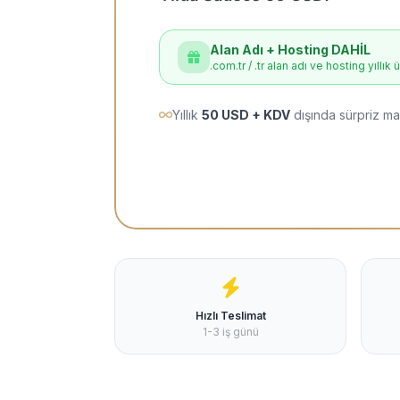
Alan Adı + Hosting DAHİL
.com.tr / .tr alan adı ve hosting yıllık 
Yıllık
50 USD + KDV
dışında sürpriz ma
Hızlı Teslimat
1-3 iş günü