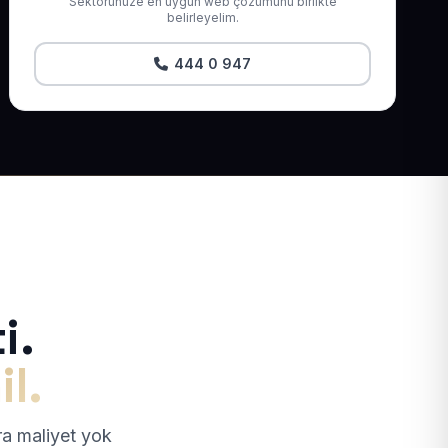
Sektörünüze en uygun web çözümünü birlikte
belirleyelim.
444 0 947
i.
il.
tra maliyet yok