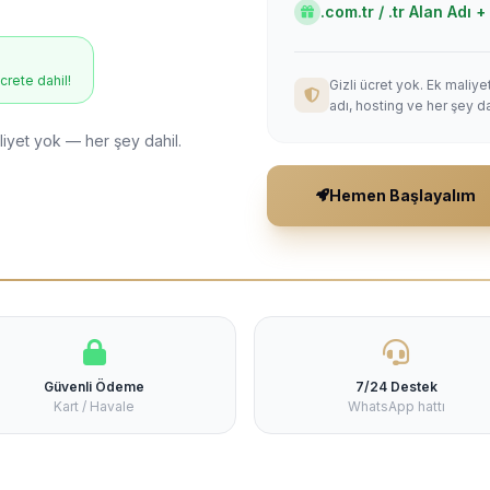
.com.tr / .tr Alan Adı
ücrete dahil!
Gizli ücret yok. Ek maliy
adı, hosting ve her şey da
liyet yok — her şey dahil.
Hemen Başlayalım
Güvenli Ödeme
7/24 Destek
Kart / Havale
WhatsApp hattı