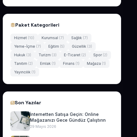
Paket Kategorileri
Hizmet
(10)
Kurumsal
(7)
Sağlık
(7)
Yeme-İçme
(7)
Eğitim
(5)
Güzellik
(3)
Hukuk
(3)
Turizm
(3)
E-Ticaret
(2)
Spor
(2)
Tanıtım
(2)
Emlak
(1)
Finans
(1)
Mağaza
(1)
Yayıncılık
(1)
Son Yazılar
İnternetten Satışa Geçin: Online
Mağazanızı Gece Gündüz Çalıştırın
29 Mayıs 2026