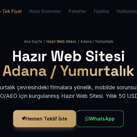
Tek Fiyat
Hazır Sistemler
Paketler
Fiyatlar
Hakkımız
Ana Sayfa
/
Hazır Web Sitesi
/
Adana / Yumurtalık
Hazır Web Sitesi
Adana / Yumurtalık
talık çevresindeki firmalara yönelik, mobilde sorunsu
EO/AEO için kurgulanmış Hazır Web Sitesi. Yıllık 50 US
Hemen Teklif İste
WhatsApp