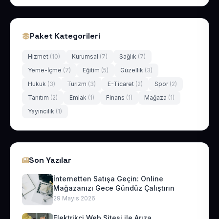
Paket Kategorileri
Hizmet
(10)
Kurumsal
(7)
Sağlık
(7)
Yeme-İçme
(7)
Eğitim
(5)
Güzellik
(3)
Hukuk
(3)
Turizm
(3)
E-Ticaret
(2)
Spor
(2)
Tanıtım
(2)
Emlak
(1)
Finans
(1)
Mağaza
(1)
Yayıncılık
(1)
Son Yazılar
İnternetten Satışa Geçin: Online
Mağazanızı Gece Gündüz Çalıştırın
29 Mayıs 2026
Elektrikçi Web Sitesi ile Arıza