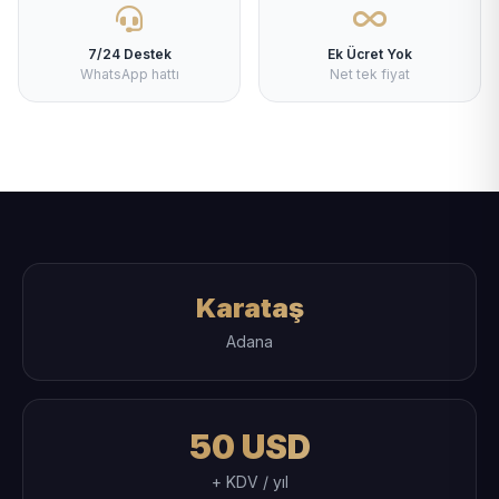
7/24 Destek
Ek Ücret Yok
WhatsApp hattı
Net tek fiyat
Karataş
Adana
50 USD
+ KDV / yıl