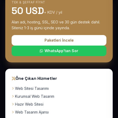
TEK & ŞEFFAF FIYAT
50 USD
+ KDV / yıl
Alan adı, hosting, SSL, SEO ve 30 gün destek dahil.
Siteniz 1-3 iş günü içinde yayında.
Paketleri İncele
WhatsApp'tan Sor
Öne Çıkan Hizmetler
Web Sitesi Tasarımı
Kurumsal Web Tasarım
Hazır Web Sitesi
Web Tasarım Ajansı