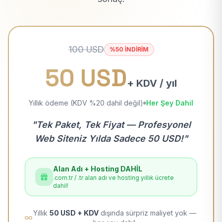
100 USD
%50 İNDİRİM
50 USD
+ KDV / yıl
Yıllık ödeme (KDV %20 dahil değil)
Her Şey Dahil
"Tek Paket, Tek Fiyat — Profesyonel
Web Siteniz Yılda Sadece 50 USD!"
Alan Adı + Hosting DAHİL
.com.tr / .tr alan adı ve hosting yıllık ücrete
dahil!
Yıllık
50 USD + KDV
dışında sürpriz maliyet yok —