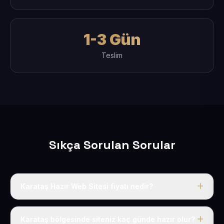
1-3 Gün
Teslim
Sıkça Sorulan Sorular
Karataş Hazır Web Sitesi fiyatı nedir?
Tek fiyat uygulanır: yıllık 50 USD + KDV. Bu bedele alan
adı, hosting, SSL ve temel SEO da dahildir.
Karataş bölgesinde siteniz kaç günde hazır olur?