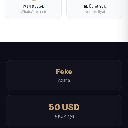
7/24 Destek
Ek Ücret Yok
WhatsApp hattı
Net tek fiyat
Feke
Adana
50 USD
+ KDV / yıl