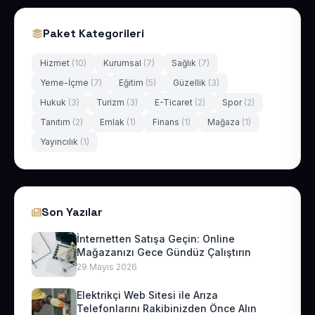
Paket Kategorileri
Hizmet
(10)
Kurumsal
(7)
Sağlık
(7)
Yeme-İçme
(7)
Eğitim
(5)
Güzellik
(3)
Hukuk
(3)
Turizm
(3)
E-Ticaret
(2)
Spor
(2)
Tanıtım
(2)
Emlak
(1)
Finans
(1)
Mağaza
(1)
Yayıncılık
(1)
Son Yazılar
İnternetten Satışa Geçin: Online
Mağazanızı Gece Gündüz Çalıştırın
29 Mayıs 2026
Elektrikçi Web Sitesi ile Arıza
Telefonlarını Rakibinizden Önce Alın