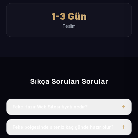
1-3 Gün
Teslim
Sıkça Sorulan Sorular
Feke Hazır Web Sitesi fiyatı nedir?
Tek fiyat uygulanır: yıllık 50 USD + KDV. Bu bedele alan
adı, hosting, SSL ve temel SEO da dahildir.
Feke bölgesinde siteniz kaç günde hazır olur?