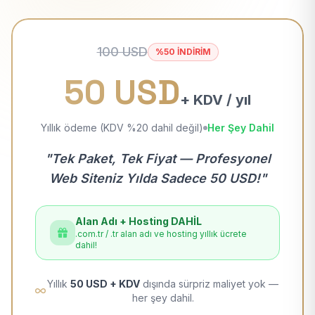
100 USD
%50 İNDİRİM
50 USD
+ KDV / yıl
Yıllık ödeme (KDV %20 dahil değil)
Her Şey Dahil
"Tek Paket, Tek Fiyat — Profesyonel
Web Siteniz Yılda Sadece 50 USD!"
Alan Adı + Hosting DAHİL
.com.tr / .tr alan adı ve hosting yıllık ücrete
dahil!
Yıllık
50 USD + KDV
dışında sürpriz maliyet yok —
her şey dahil.