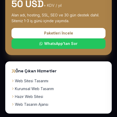
50 USD
+ KDV / yıl
Alan adı, hosting, SSL, SEO ve 30 gün destek dahil.
Siteniz 1-3 iş günü içinde yayında.
Paketleri İncele
WhatsApp'tan Sor
Öne Çıkan Hizmetler
Web Sitesi Tasarımı
Kurumsal Web Tasarım
Hazır Web Sitesi
Web Tasarım Ajansı