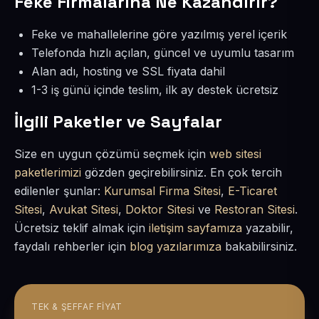
Feke Firmalarına Ne Kazandırır?
Feke ve mahallelerine göre yazılmış yerel içerik
Telefonda hızlı açılan, güncel ve uyumlu tasarım
Alan adı, hosting ve SSL fiyata dahil
1-3 iş günü içinde teslim, ilk ay destek ücretsiz
İlgili Paketler ve Sayfalar
Size en uygun çözümü seçmek için
web sitesi
paketlerimizi
gözden geçirebilirsiniz. En çok tercih
edilenler şunlar:
Kurumsal Firma Sitesi
,
E-Ticaret
Sitesi
,
Avukat Sitesi
,
Doktor Sitesi
ve
Restoran Sitesi
.
Ücretsiz teklif almak için
iletişim sayfamıza
yazabilir,
faydalı rehberler için
blog yazılarımıza
bakabilirsiniz.
TEK & ŞEFFAF FIYAT