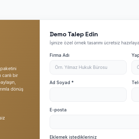
Demo Talep Edin
İşinize özel örnek tasarımı ücretsiz hazırlaya
Firma Adı
Yap
 paketini
 canlı bir
paylaşın,
Ad Soyad *
Tel
rımla dönüş
E-posta
siz
Eklemek istedikleriniz