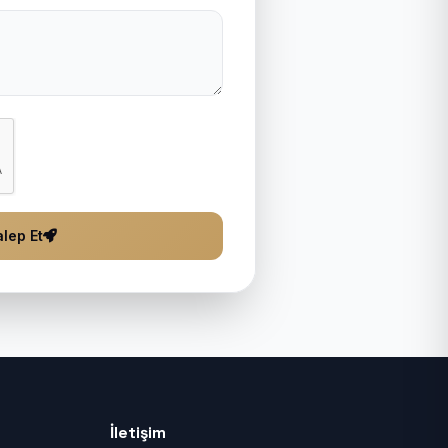
lep Et
İletişim