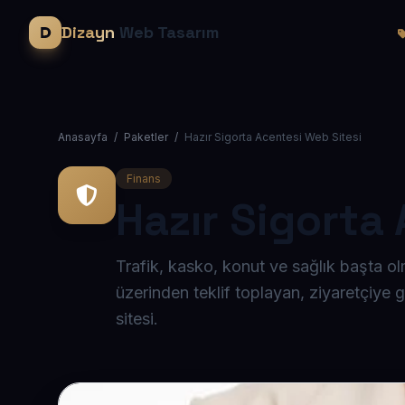
Dizayn
Web Tasarım
Anasayfa
/
Paketler
/
Hazır Sigorta Acentesi Web Sitesi
Finans
Hazır Sigorta
Trafik, kasko, konut ve sağlık başta o
üzerinden teklif toplayan, ziyaretçiye 
sitesi.