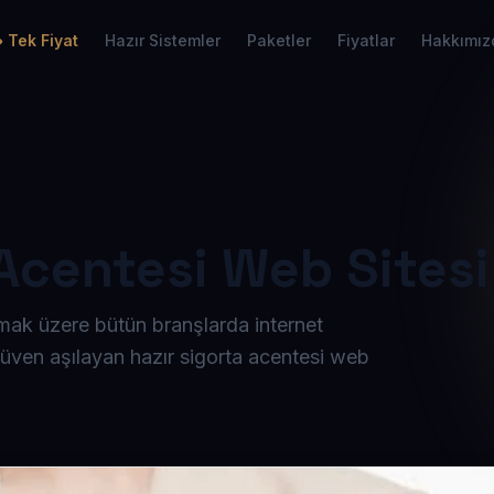
Tek Fiyat
Hazır Sistemler
Paketler
Fiyatlar
Hakkımız
 Acentesi Web Sitesi
lmak üzere bütün branşlarda internet
güven aşılayan hazır sigorta acentesi web