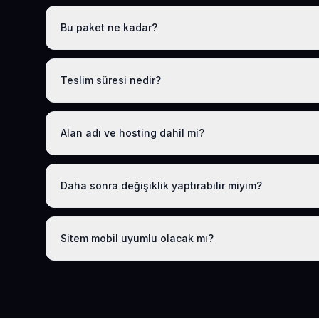
Bu paket ne kadar?
Tüm sektörel paketlerimiz gibi Hazır Sigorta Acentesi We
ücretsiz .com.tr alan adı, hosting, SSL ve temel SEO dahil
Teslim süresi nedir?
Logo, iletişim ve tanıtım metinlerinizi ilettikten sonra site
Alan adı ve hosting dahil mi?
Evet. Yıllık paket ücretine ücretsiz .com.tr alan adı v
Daha sonra değişiklik yaptırabilir miyim?
Evet. Teslimden sonra ilk 30 gün ücretsiz revizyon hakkı
sağlıyoruz. Sonraki yıllarda da uygun bakım paketlerimi
Sitem mobil uyumlu olacak mı?
Tüm sitelerimiz responsive (mobil uyumlu) tasarlanır; t
mobil sıralamasına uygundur.