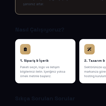
şansınız artar.
Nasıl Çalışıyoruz?
1. Sipariş & İçerik
2. Tasarım &
Paketi seçin, logo ve iletişim
Sektörünüze uy
bilgilerinizi iletin. İçeriğiniz yoksa
markanıza göre 
örnek metinle başlarız.
hosting kurulum
Sıkça Sorulan Sorular