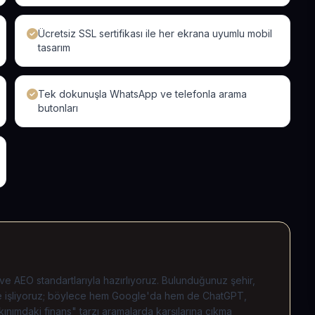
Ücretsiz SSL sertifikası ile her ekrana uyumlu mobil
tasarım
Tek dokunuşla WhatsApp ve telefonla arama
butonları
ve AEO standartlarıyla hazırlıyoruz. Bulunduğunuz şehir,
nize işliyoruz; böylece hem Google'da hem de ChatGPT,
ınımdaki finans" tarzı aramalarda karşılarına çıkma