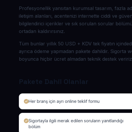
Profesyonellik yansıtan kurumsal tasarım, fazla 
iletişim alanları, acentenizi internette ciddi ve güven
bilgilendirici içerikler ve sık sorulan sorular bölü
ortadan kaldırırsınız.
Tüm bunlar yıllık 50 USD + KDV tek fiyatın içindedi
ayrıca ödeme yapmadan pakete dahildir. Sigorta web s
boyunca hiçbir ücret almadan teknik destek veririz
Pakete Dahil Olanlar
Her branş için ayrı online teklif formu
Sigortayla ilgili merak edilen soruların yanıtlandığı
bölüm