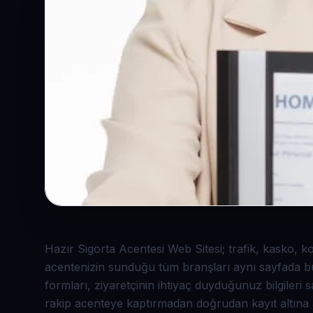
Hazır Sigorta Acentesi Web Sitesi; trafik, kasko, 
acentenizin sunduğu tüm branşları aynı sayfada bul
formları, ziyaretçinin ihtiyaç duyduğunuz bilgileri sa
rakip acenteye kaptırmadan doğrudan kayıt altına a