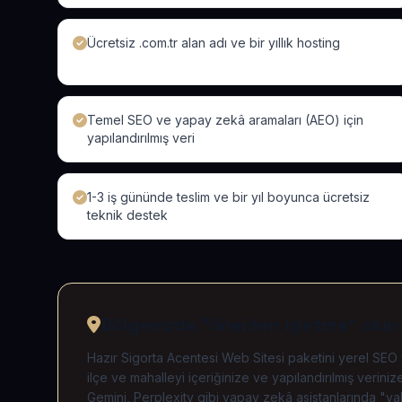
Ücretsiz .com.tr alan adı ve bir yıllık hosting
Temel SEO ve yapay zekâ aramaları (AEO) için
yapılandırılmış veri
1-3 iş gününde teslim ve bir yıl boyunca ücretsiz
teknik destek
Bölgenizde "önerilen işletme" olun
Hazır Sigorta Acentesi Web Sitesi paketini yerel SEO 
ilçe ve mahalleyi içeriğinize ve yapılandırılmış veri
Gemini, Perplexity gibi yapay zekâ asistanlarında "yak