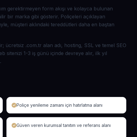
adım gerektirmeyen form akışı ve kolayca bulunan
ilir bir marka gibi gösterir. Poliçeleri açıklayan
müyle, müşteri aklındaki tereddütleri daha en baştan
r; ücretsiz .com.tr alan adı, hosting, SSL ve temel SEO
itenizi 1-3 iş günü içinde devreye alır, ilk yıl
.
Poliçe yenileme zamanı için hatırlatma alanı
Güven veren kurumsal tanıtım ve referans alanı