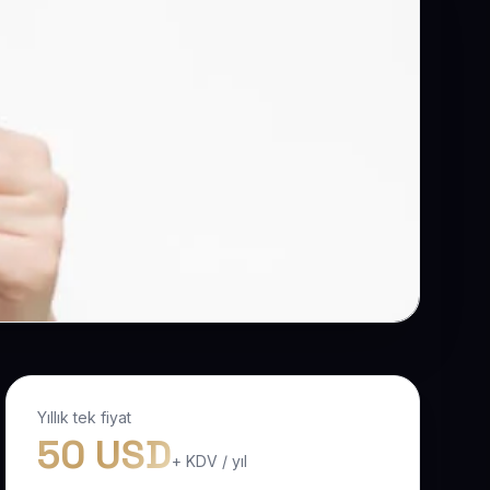
Yıllık tek fiyat
50 USD
+ KDV / yıl