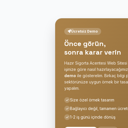
Ücretsiz Demo
Önce görün,
sonra karar verin
Hazır Sigorta Acentesi Web Sitesi
işinize göre nasıl hazırlayacağımızı
demo
ile gösterelim. Birkaç bilgi 
sektörünüze uygun örnek bir tasa
yapalım.
Size özel örnek tasarım
Bağlayıcı değil, tamamen ücret
1-2 iş günü içinde dönüş