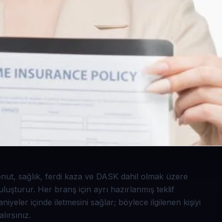
konut, sağlık, ferdi kaza ve DASK dahil olmak üzere
uşturur. Her branş için ayrı hazırlanmış teklif
niyeler içinde iletmesini sağlar; böylece ilgilenen kişiyi
lırsınız.