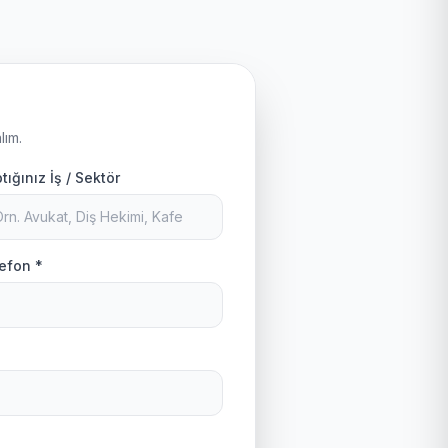
lım.
tığınız İş / Sektör
efon *