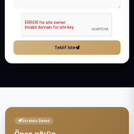
Teklif İste
Ücretsiz Demo
Önce görün,