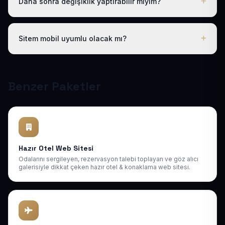
Daha sonra değişiklik yaptırabilir miyim?
Evet. Teslimden sonra ilk 30 gün ücretsiz revizyon
hakkınız vardır; ayrıca 1 yıl boyunca ücretsiz teknik
Sitem mobil uyumlu olacak mı?
destek sağlıyoruz. Sonraki yıllarda da uygun bakım
paketlerimiz mevcuttur.
Tüm sitelerimiz responsive (mobil uyumlu) tasarlanır;
telefon, tablet ve bilgisayarda kusursuz görünür ve
Google mobil sıralamasına uygundur.
Benzer Paketler
Hazır Otel Web Sitesi
Odalarını sergileyen, rezervasyon talebi toplayan ve göz alıcı
galerisiyle dikkat çeken hazır otel & konaklama web sitesi.