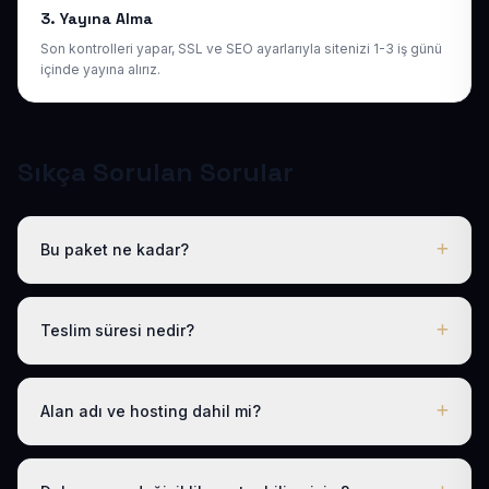
3. Yayına Alma
Son kontrolleri yapar, SSL ve SEO ayarlarıyla sitenizi 1-3 iş günü
içinde yayına alırız.
Sıkça Sorulan Sorular
Bu paket ne kadar?
Tüm sektörel paketlerimiz gibi Hazır Pansiyon Web Sitesi
de yıllık 50 USD + KDV tek fiyattır. Bu tutara ücretsiz
Teslim süresi nedir?
.com.tr alan adı, hosting, SSL ve temel SEO dahildir; gizli
ücret yoktur.
Logo, iletişim ve tanıtım metinlerinizi ilettikten sonra
siteniz 1-3 iş günü içinde yayına alınır.
Alan adı ve hosting dahil mi?
Evet. Yıllık paket ücretine ücretsiz .com.tr alan adı ve
hosting dahildir; ayrıca ödeme yapmanız gerekmez.