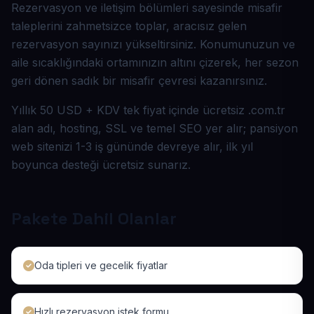
Rezervasyon ve iletişim bölümleri sayesinde misafir
taleplerini zahmetsizce toplar, aracısız gelen
rezervasyon sayınızı yükseltirsiniz. Konumunuzun ve
aile sıcaklığındaki ortamınızın altını çizerek, her sezon
geri dönen sadık bir misafir çevresi kazanırsınız.
Yıllık 50 USD + KDV tek fiyat içinde ücretsiz .com.tr
alan adı, hosting, SSL ve temel SEO yer alır; pansiyon
web sitenizi 1-3 iş gününde devreye alır, ilk yıl
boyunca desteği ücretsiz sunarız.
Pakete Dahil Olanlar
Oda tipleri ve gecelik fiyatlar
Hızlı rezervasyon istek formu