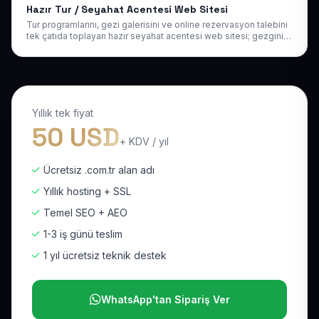
Hazır Tur / Seyahat Acentesi Web Sitesi
Tur programlarını, gezi galerisini ve online rezervasyon talebini
tek çatıda toplayan hazır seyahat acentesi web sitesi; gezginin
tatil planını siparişe dönüştürün.
Yıllık tek fiyat
50 USD
+ KDV / yıl
Ücretsiz .com.tr alan adı
Yıllık hosting + SSL
Temel SEO + AEO
1-3 iş günü teslim
1 yıl ücretsiz teknik destek
WhatsApp'tan Sipariş Ver