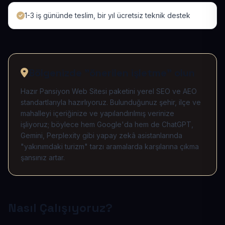
1-3 iş gününde teslim, bir yıl ücretsiz teknik destek
Bölgenizde "önerilen işletme" olun
Hazır Pansiyon Web Sitesi paketini yerel SEO ve AEO
standartlarıyla hazırlıyoruz. Bulunduğunuz şehir, ilçe ve
mahalleyi içeriğinize ve yapılandırılmış verinize
işliyoruz; böylece hem Google'da hem de ChatGPT,
Gemini, Perplexity gibi yapay zekâ asistanlarında
"yakınımdaki turizm" tarzı aramalarda karşılarına çıkma
şansınız artar.
Nasıl Çalışıyoruz?