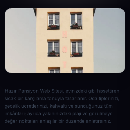
Hazır Pansiyon Web Sitesi, evinizdeki gibi hissettiren
sıcak bir karşılama tonuyla tasarlanır. Oda tiplerinizi,
gecelik ücretlerinizi, kahvaltı ve sunduğunuz tüm
imkânları; ayrıca yakınınızdaki plajı ve görülmeye
değer noktaları anlaşılır bir düzende anlatırsınız.