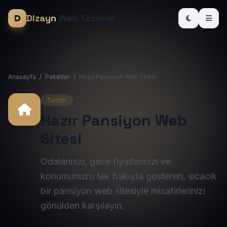
Dizayn
Web Tasarım
Anasayfa
/
Paketler
/
Hazır Pansiyon Web Sitesi
Turizm
Hazır Pansiyon Web
Sitesi
Odalarınızı, gece fiyatlarınızı ve
konumunuzu tek bakışta gösteren, sıcacık
bir pansiyon web sitesiyle misafirlerinizi
gönülden karşılayın.