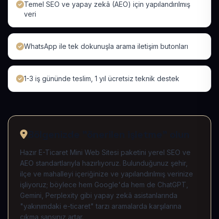
Temel SEO ve yapay zekâ (AEO) için yapılandırılmış
veri
WhatsApp ile tek dokunuşla arama iletişim butonları
1-3 iş gününde teslim, 1 yıl ücretsiz teknik destek
Bölgenizde "önerilen işletme" olun
Hazır E-Ticaret Mini Web Sitesi paketini yerel SEO ve
AEO standartlarıyla hazırlıyoruz. Bulunduğunuz şehir,
ilçe ve mahalleyi içeriğinize ve yapılandırılmış verinize
işliyoruz; böylece hem Google'da hem de ChatGPT,
Gemini, Perplexity gibi yapay zekâ asistanlarında
"yakınımdaki e-ticaret" tarzı aramalarda karşılarına
çıkma şansınız artar.