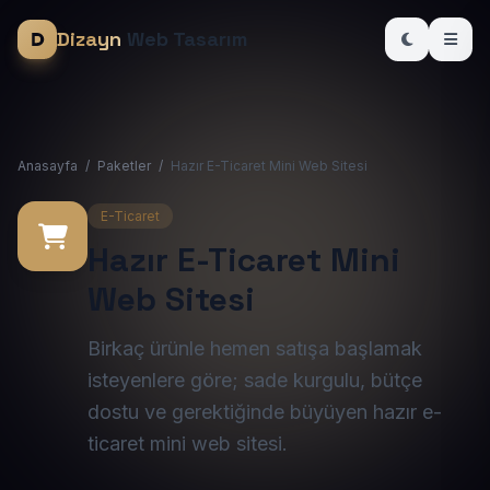
Dizayn
Web Tasarım
Anasayfa
/
Paketler
/
Hazır E-Ticaret Mini Web Sitesi
E-Ticaret
Hazır E-Ticaret Mini
Web Sitesi
Birkaç ürünle hemen satışa başlamak
isteyenlere göre; sade kurgulu, bütçe
dostu ve gerektiğinde büyüyen hazır e-
ticaret mini web sitesi.