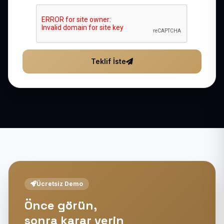
Teklif İste
Ücretsiz Demo
Önce görün,
sonra karar verin