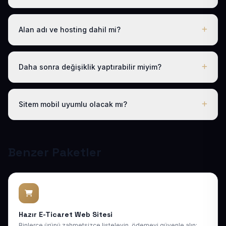
dahildir; gizli ücret yoktur.
Logo, iletişim ve tanıtım metinlerinizi ilettikten sonra
siteniz 1-3 iş günü içinde yayına alınır.
Alan adı ve hosting dahil mi?
Evet. Yıllık paket ücretine ücretsiz .com.tr alan adı ve
hosting dahildir; ayrıca ödeme yapmanız gerekmez.
Daha sonra değişiklik yaptırabilir miyim?
Evet. Teslimden sonra ilk 30 gün ücretsiz revizyon
hakkınız vardır; ayrıca 1 yıl boyunca ücretsiz teknik
Sitem mobil uyumlu olacak mı?
destek sağlıyoruz. Sonraki yıllarda da uygun bakım
paketlerimiz mevcuttur.
Tüm sitelerimiz responsive (mobil uyumlu) tasarlanır;
telefon, tablet ve bilgisayarda kusursuz görünür ve
Google mobil sıralamasına uygundur.
Benzer Paketler
Hazır E-Ticaret Web Sitesi
Binlerce ürünü zahmetsizce listeleyin, ödemeyi güvenle alın: