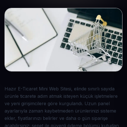
Hazır E-Ticaret Mini Web Sitesi, elinde sınırlı sayıda
ürünle ticarete adım atmak isteyen küçük işletmelere
ve yeni girişimcilere göre kurgulandı. Uzun panel
ayarlarıyla zaman kaybetmeden ürünlerinizi sisteme
ekler, fiyatlarınızı belirler ve daha o gün siparişe
açabilirsiniz; sepet ile güvenli ödeme bölümü kutudan