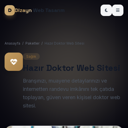
Dizayn
Web Tasarım
Anasayfa
/
Paketler
/
Hazır Doktor Web Sitesi
Sağlık
Hazır Doktor Web Sitesi
Branşınızı, muayene detaylarınızı ve
internetten randevu imkânını tek çatıda
toplayan, güven veren kişisel doktor web
sitesi.