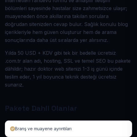
İnternetten randevu formu ve anlaşılır iletişim
bölümleri sayesinde hastalar size zahmetsizce ulaşır;
muayeneden önce akıllarına takılan sorulara
doğrudan sitenizden cevap bulur. Sağlık konulu blog
içerikleriyle hem güven oluşturur hem de arama
sonuçlarında daha üst sıralarda yer alırsınız.
Yılda 50 USD + KDV gibi tek bir bedelle ücretsiz
.com.tr alan adı, hosting, SSL ve temel SEO bu pakete
dâhildir; hazır doktor web sitenizi 1-3 iş günü içinde
teslim eder, 1 yıl boyunca teknik desteği ücretsiz
sunarız.
Pakete Dahil Olanlar
Branş ve muayene ayrıntıları