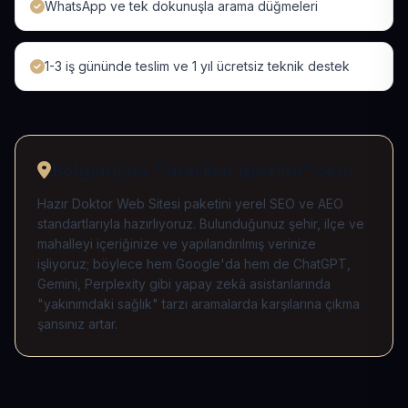
WhatsApp ve tek dokunuşla arama düğmeleri
1-3 iş gününde teslim ve 1 yıl ücretsiz teknik destek
Bölgenizde "önerilen işletme" olun
Hazır Doktor Web Sitesi paketini yerel SEO ve AEO
standartlarıyla hazırlıyoruz. Bulunduğunuz şehir, ilçe ve
mahalleyi içeriğinize ve yapılandırılmış verinize
işliyoruz; böylece hem Google'da hem de ChatGPT,
Gemini, Perplexity gibi yapay zekâ asistanlarında
"yakınımdaki sağlık" tarzı aramalarda karşılarına çıkma
şansınız artar.