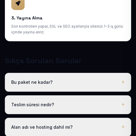
3. Yayına Alma
Son kontrolleri yapar, SSL ve SEO ayarlarıyla sitenizi 1-3 iş günü
içinde yayına alırız.
Sıkça Sorulan Sorular
Bu paket ne kadar?
Tüm sektörel paketlerimiz gibi Hazır Doktor Web Sitesi
de yıllık 50 USD + KDV tek fiyattır. Bu tutara ücretsiz
Teslim süresi nedir?
.com.tr alan adı, hosting, SSL ve temel SEO dahildir; gizli
ücret yoktur.
Logo, iletişim ve tanıtım metinlerinizi ilettikten sonra
siteniz 1-3 iş günü içinde yayına alınır.
Alan adı ve hosting dahil mi?