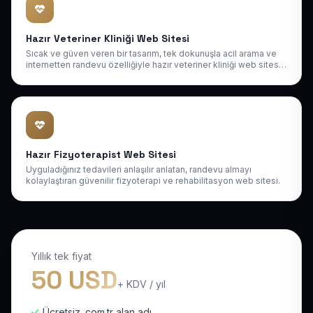
Hazır Veteriner Kliniği Web Sitesi
Sıcak ve güven veren bir tasarım, tek dokunuşla acil arama ve
internetten randevu özelliğiyle hazır veteriner kliniği web sitesi;
evcil dostların sahiplerini ilk ziyarette müşteriye dönüştürün.
Hazır Fizyoterapist Web Sitesi
Uyguladığınız tedavileri anlaşılır anlatan, randevu almayı
kolaylaştıran güvenilir fizyoterapi ve rehabilitasyon web sitesi.
Yıllık tek fiyat
50 USD
+ KDV / yıl
Ücretsiz .com.tr alan adı