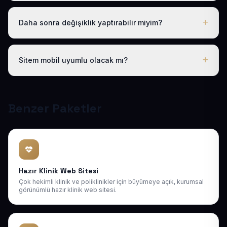
Evet. Yıllık paket ücretine ücretsiz .com.tr alan adı ve
hosting dahildir; ayrıca ödeme yapmanız gerekmez.
Daha sonra değişiklik yaptırabilir miyim?
Evet. Teslimden sonra ilk 30 gün ücretsiz revizyon
hakkınız vardır; ayrıca 1 yıl boyunca ücretsiz teknik
Sitem mobil uyumlu olacak mı?
destek sağlıyoruz. Sonraki yıllarda da uygun bakım
paketlerimiz mevcuttur.
Tüm sitelerimiz responsive (mobil uyumlu) tasarlanır;
telefon, tablet ve bilgisayarda kusursuz görünür ve
Google mobil sıralamasına uygundur.
Benzer Paketler
Hazır Klinik Web Sitesi
Çok hekimli klinik ve poliklinikler için büyümeye açık, kurumsal
görünümlü hazır klinik web sitesi.