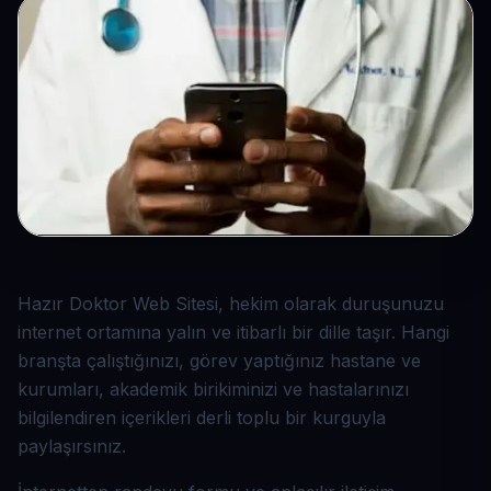
Hazır Doktor Web Sitesi, hekim olarak duruşunuzu
internet ortamına yalın ve itibarlı bir dille taşır. Hangi
branşta çalıştığınızı, görev yaptığınız hastane ve
kurumları, akademik birikiminizi ve hastalarınızı
bilgilendiren içerikleri derli toplu bir kurguyla
paylaşırsınız.