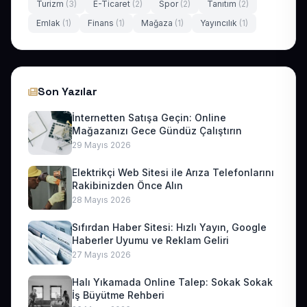
Turizm
(3)
E-Ticaret
(2)
Spor
(2)
Tanıtım
(2)
Emlak
(1)
Finans
(1)
Mağaza
(1)
Yayıncılık
(1)
Son Yazılar
İnternetten Satışa Geçin: Online
Mağazanızı Gece Gündüz Çalıştırın
29 Mayıs 2026
Elektrikçi Web Sitesi ile Arıza Telefonlarını
Rakibinizden Önce Alın
28 Mayıs 2026
Sıfırdan Haber Sitesi: Hızlı Yayın, Google
Haberler Uyumu ve Reklam Geliri
27 Mayıs 2026
Halı Yıkamada Online Talep: Sokak Sokak
İş Büyütme Rehberi