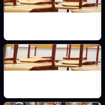
Sürücü Kursu İnternet Sitesi: Online
Başvuruyla Kayıt Sayısını Yükseltin
Özel Okul Web Sitesi ile Velilerin Aklındaki
Soruları İlk Bakışta Yanıtlayın