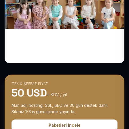
Anaokulu Web Sitesiyle Velilerin Güvenini
Daha İlk Tıklamada Kazanın
TEK & ŞEFFAF FIYAT
50 USD
+ KDV / yıl
Alan adı, hosting, SSL, SEO ve 30 gün destek dahil.
Siteniz 1-3 iş günü içinde yayında.
Paketleri İncele