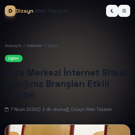
Dizayn
Web Tasarım
Anasayfa
/
Haberler
/
Eğitim
Eğitim
Kurs Merkezi İnternet Sitesi:
Açtığınız Branşları Etkili
Tanıtın
7 Nisan 2026
2 dk okuma
Dizayn Web Tasarım