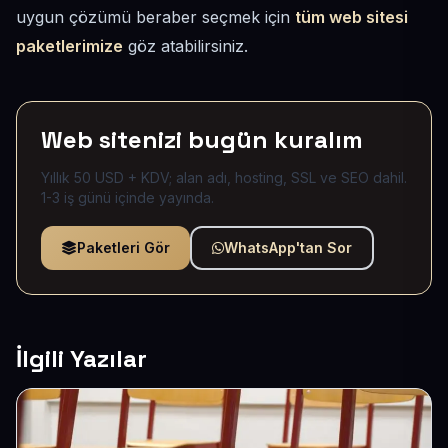
uygun çözümü beraber seçmek için
tüm web sitesi
paketlerimize
göz atabilirsiniz.
Web sitenizi bugün kuralım
Yıllık 50 USD + KDV; alan adı, hosting, SSL ve SEO dahil.
1-3 iş günü içinde yayında.
Paketleri Gör
WhatsApp'tan Sor
İlgili Yazılar